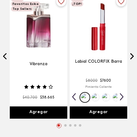
Favoritos Esika
¡TOP!
Top Sellers
Labial COLORFIX Barra
Vibranza
$
8000
$
7600
Pimienta Caliente
$
40
.
700
$
38
.
665
Agregar
Agregar