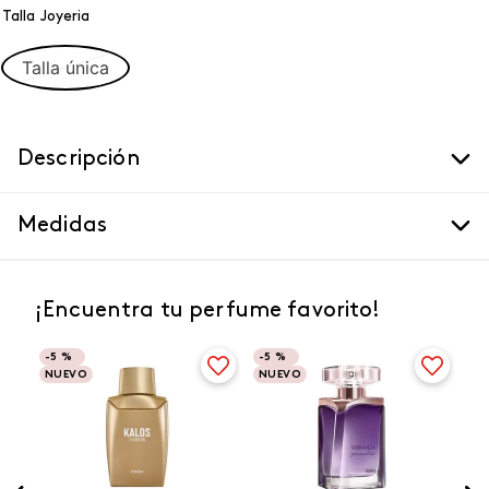
Talla Joyeria
Talla única
Descripción
Medidas
¡Encuentra tu perfume favorito!
-
5 %
-
5 %
NUEVO
NUEVO