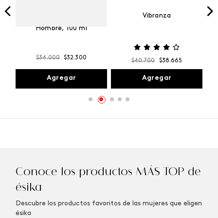
Vibranza
e
Kalos Max Perfume de
ml
Hombre, 100 ml
$
34
.
000
$
32
.
300
$
40
.
700
$
38
.
665
Agregar
Agregar
Conoce los productos MÁS TOP de
ésika
Descubre los productos favoritos de las mujeres que eligen
ésika