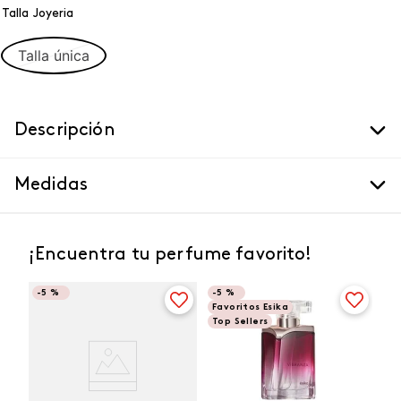
Talla Joyeria
Talla única
Descripción
Medidas
¡Encuentra tu perfume favorito!
-
5 %
-
5 %
Favoritos Esika
Top Sellers