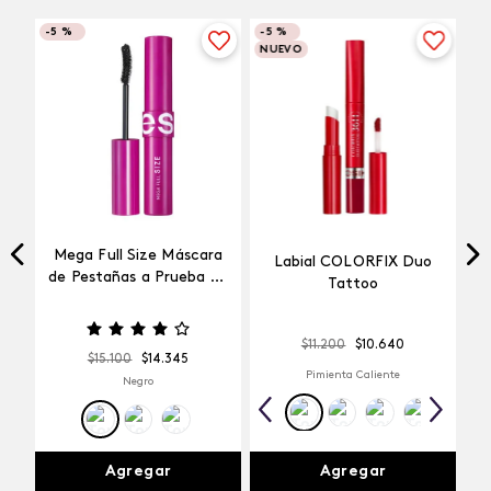
-
5 %
-
5 %
NUEVO
Mega Full Size Máscara
Labial COLORFIX Duo
a
de Pestañas a Prueba de
Tattoo
Agua
$
11
.
200
$
10
.
640
$
15
.
100
$
14
.
345
Pimienta Caliente
Negro
Agregar
Agregar