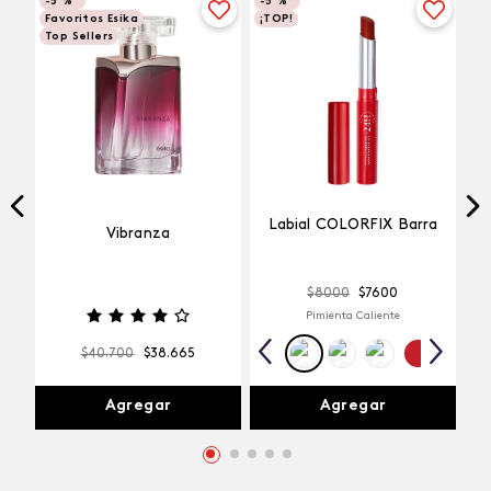
-
5 %
-
5 %
Favoritos Esika
¡TOP!
Top Sellers
Labial COLORFIX Barra
Vibranza
$
8000
$
7600
Pimienta Caliente
$
40
.
700
$
38
.
665
Agregar
Agregar