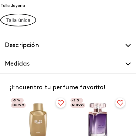
Talla Joyeria
Talla única
Descripción
Medidas
¡Encuentra tu perfume favorito!
-
5 %
-
5 %
NUEVO
NUEVO