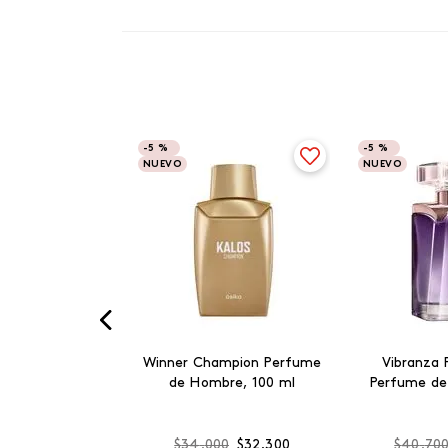
-
5 %
-
5 %
NUEVO
NUEVO
Winner Champion Perfume
Vibranza 
de Hombre, 100 ml
Perfume de
$
34
.
000
$
32
.
300
$
40
.
70