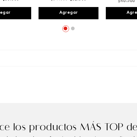
$
40
.
700
egar
Agregar
Agr
e los productos MÁS TOP de