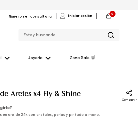
0
|
|
Iniciar sesión
Quiero ser consultora
Estoy buscando...
l
Joyería
Zona Sale 🛒
de Aretes x4 Fly & Shine
Compartir
girlo?
 en oro de 24k con cristales, perlas y pintado a mano.