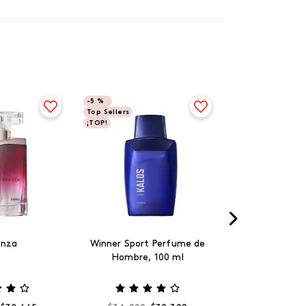
-
5 %
Top Sellers
¡TOP!
anza
Winner Sport Perfume de
Hombre, 100 ml