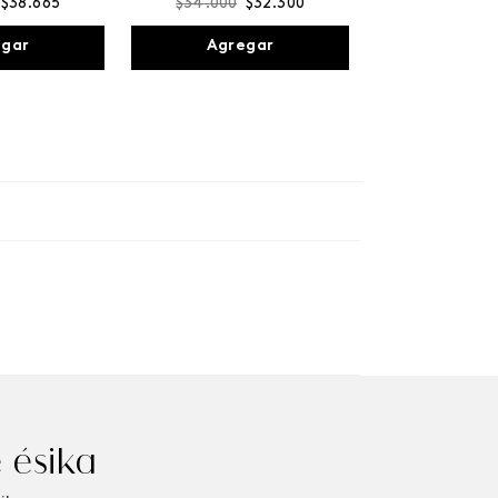
$
38
.
665
$
34
.
000
$
32
.
300
egar
Agregar
 ésika