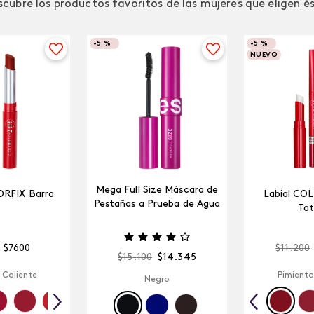
cubre los productos favoritos de las mujeres que eligen é
-
5 %
-
5 %
NUEVO
Mega Full Size Máscara de
ORFIX Barra
Labial CO
Pestañas a Prueba de Agua
Tat
$
7600
$
11
.
200
$
15
.
100
$
14
.
345
 Caliente
Pimienta
Negro