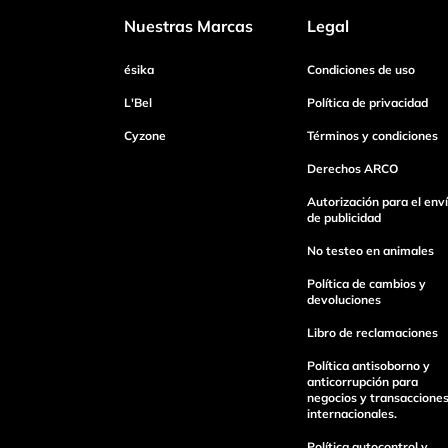
Nuestras Marcas
Legal
Dirección de email
ésika
Condiciones de uso
L'Bel
Política de privacidad
Cyzone
Términos y condiciones
Escribe un comentario
Derechos ARCO
Autorización para el env
de publicidad
No testeo en animales
Enviar Comentario
Política de cambios y
devoluciones
Libro de reclamaciones
Política antisoborno y
anticorrupción para
negocios y transaccione
internacionales.
Política autocontrol y