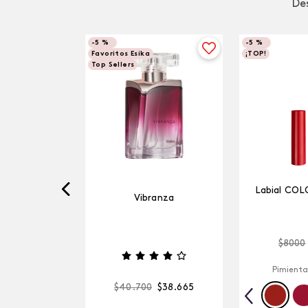
Des
-
5 %
-
5 %
Favoritos Esika
¡TOP!
Top Sellers
Labial COL
Vibranza
$
8000
Pimienta
$
40
.
700
$
38
.
665