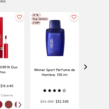
sika
-
5 %
Top Sellers
¡TOP!
LORFIX Duo
Winner Sport Perfume de
too
Hombre, 100 ml
$
10
.
640
 Caliente
$
34
.
000
$
32
.
300