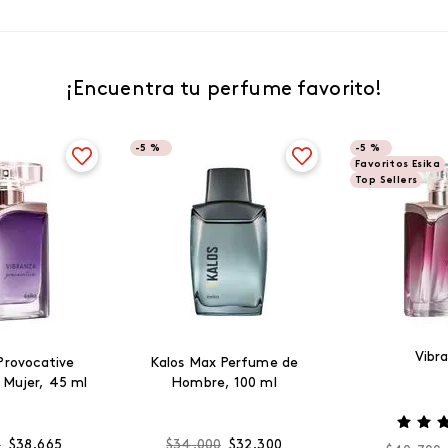
¡Encuentra tu perfume favorito!
-
5 %
-
5 %
Favoritos Esika
Top Sellers
Vibr
Provocative
Kalos Max Perfume de
 Mujer, 45 ml
Hombre, 100 ml
0
$
38
.
665
$
34
.
000
$
32
.
300