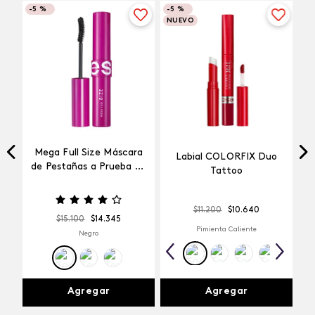
-
5 %
-
5 %
NUEVO
Mega Full Size Máscara
Labial COLORFIX Duo
a
de Pestañas a Prueba de
Tattoo
Agua
$
11
.
200
$
10
.
640
$
15
.
100
$
14
.
345
Pimienta Caliente
Negro
Agregar
Agregar