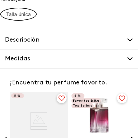
Talla única
Descripción
Medidas
¡Encuentra tu perfume favorito!
-
5 %
-
5 %
Favoritos Esika
Top Sellers