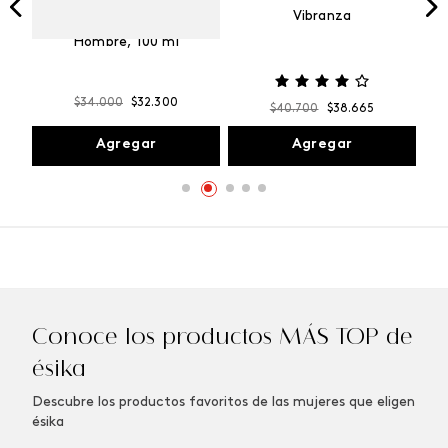
Vibranza
e
Kalos Max Perfume de
ml
Hombre, 100 ml
$
34
.
000
$
32
.
300
$
40
.
700
$
38
.
665
Agregar
Agregar
Conoce los productos MÁS TOP de
ésika
Descubre los productos favoritos de las mujeres que eligen
ésika