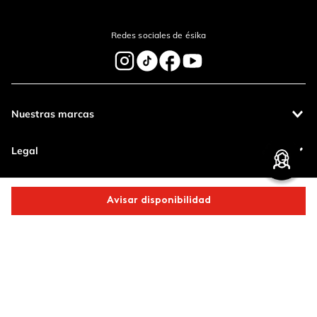
Enviar Comentario
Redes sociales de ésika
Nuestras marcas
Legal
Contáctanos
Avisar disponibilidad
Pagos 100%
Entregas a todo
Comparte este producto
seguros
el país
Productos de
calidad
Copiar link
Whatsapp
Facebook
Más
Operamos con