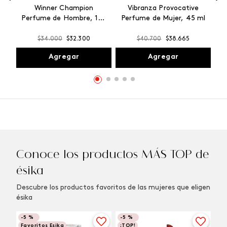
Winner Champion
Vibranza Provocative
Perfume de Hombre, 100
Perfume de Mujer, 45 ml
ml
$
34
.
000
$
32
.
300
$
40
.
700
$
38
.
665
Agregar
Agregar
Conoce los productos MÁS TOP de
ésika
Descubre los productos favoritos de las mujeres que eligen
ésika
-
5 %
-
5 %
Favoritos Esika
¡TOP!