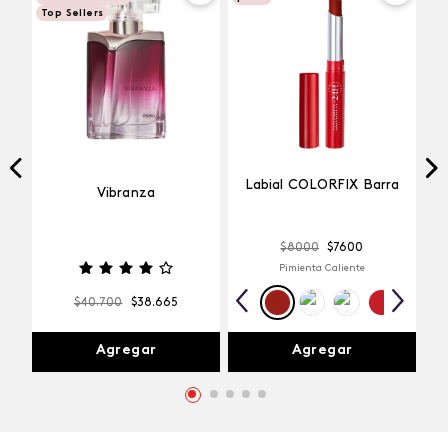
Top Sellers
Labial COLORFIX Barra
Vibranza
$
8000
$
7600
Pimienta Caliente
$
40
.
700
$
38
.
665
Agregar
Agregar