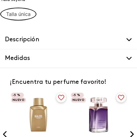
Talla única
Descripción
Medidas
¡Encuentra tu perfume favorito!
-
5 %
-
5 %
NUEVO
NUEVO