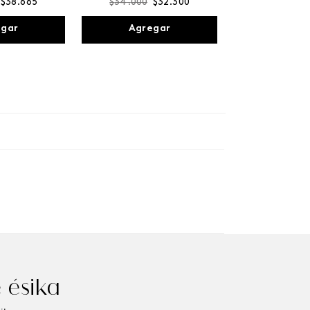
$
38
.
665
$
34
.
000
$
32
.
300
egar
Agregar
 ésika