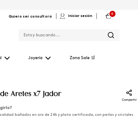
0
|
|
Iniciar sesión
Quiero ser consultora
Estoy buscando...
l
Joyería
Zona Sale 🛒
de Aretes x7 Jador
Compartir
girlo?
calidad bañados en oro de 24k y plata certificada, con perlas y cristales