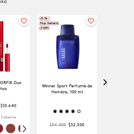
sika
-
5 %
Top Sellers
¡TOP!
LORFIX Duo
Winner Sport Perfume de
too
Hombre, 100 ml
$
10
.
640
 Caliente
$
34
.
000
$
32
.
300