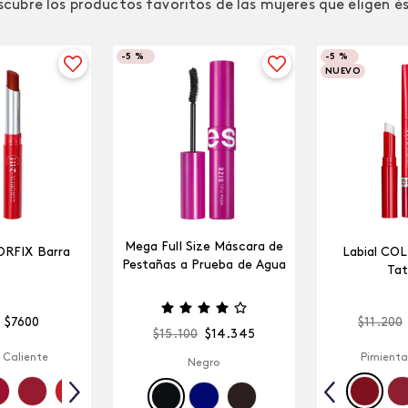
cubre los productos favoritos de las mujeres que eligen é
-
5 %
-
5 %
NUEVO
Mega Full Size Máscara de
ORFIX Barra
Labial CO
Pestañas a Prueba de Agua
Tat
$
7600
$
11
.
200
$
15
.
100
$
14
.
345
 Caliente
Pimienta
Negro