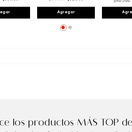
$
40
.
700
egar
Agregar
Agr
e los productos MÁS TOP de