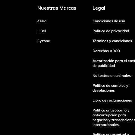
Nuestras Marcas
Legal
Dirección de email
ésika
Condiciones de uso
L'Bel
Política de privacidad
Cyzone
Términos y condiciones
Escribe un comentario
Derechos ARCO
Autorización para el env
de publicidad
No testeo en animales
Enviar Comentario
Política de cambios y
devoluciones
Libro de reclamaciones
Política antisoborno y
anticorrupción para
negocios y transaccione
internacionales.
Política autocontrol y