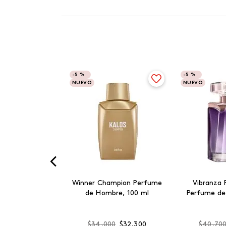
-
5 %
-
5 %
NUEVO
NUEVO
Winner Champion Perfume
Vibranza 
de Hombre, 100 ml
Perfume de
$
34
.
000
$
32
.
300
$
40
.
70