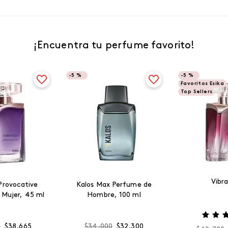
¡Encuentra tu perfume favorito!
-
5 %
-
5 %
Favoritos Esika
Top Sellers
Vibr
Provocative
Kalos Max Perfume de
 Mujer, 45 ml
Hombre, 100 ml
0
$
38
.
665
$
34
.
000
$
32
.
300