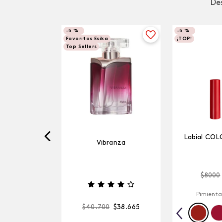
Des
-
5 %
-
5 %
Favoritos Esika
¡TOP!
Top Sellers
Labial COL
Vibranza
$
8000
Pimienta
$
40
.
700
$
38
.
665