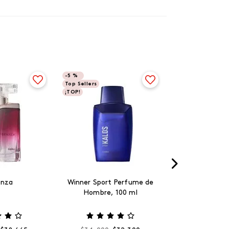
-
5 %
Top Sellers
¡TOP!
anza
Winner Sport Perfume de
Hombre, 100 ml