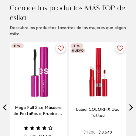
Conoce los productos MÁS TOP de
ésika
Descubre los productos favoritos de las mujeres que eligen
ésika
-
5 %
-
5 %
NUEVO
Mega Full Size Máscara
Labial COLORFIX Duo
a
de Pestañas a Prueba de
Tattoo
Agua
$
11
.
200
$
10
.
640