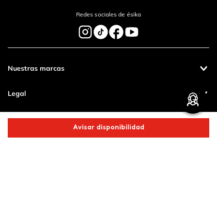
Redes sociales de ésika
Nuestras marcas
Legal
Contáctanos
Avisar disponibilidad
Pagos 100%
Entregas a todo
Comparte este producto
seguros
el país
Productos de
calidad
Copiar link
Whatsapp
Facebook
Más
Operamos con