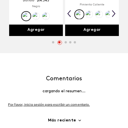
$
15
.
100
$
14
.
345
Pimienta Caliente
Negro
Agregar
Agregar
Comentarios
cargando el resumen…
Por favor, inicia sesión para escribir un comentario.
Más reciente