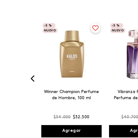
-
5 %
-
5 %
NUEVO
NUEVO
Winner Champion Perfume
Vibranza 
de Hombre, 100 ml
Perfume de
$
34
.
000
$
32
.
300
$
40
.
70
Agregar
Agr