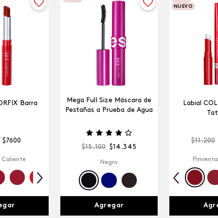
NUEVO
Mega Full Size Máscara de
ORFIX Barra
Labial CO
Pestañas a Prueba de Agua
Tat
$
7600
$
11
.
200
$
15
.
100
$
14
.
345
 Caliente
Pimienta
Negro
egar
Agr
Agregar