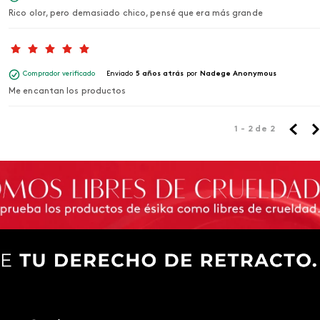
Rico olor, pero demasiado chico, pensé que era más grande
Comprador verificado
Enviado
5 años atrás
por
Nadege Anonymous
Me encantan los productos
1 - 2
de
2