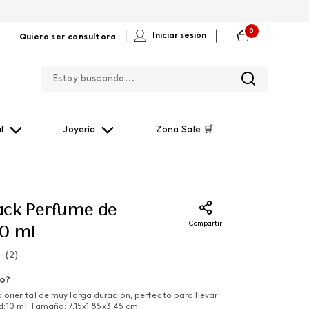
0
|
|
Iniciar sesión
Quiero ser consultora
Estoy buscando...
l
Joyería
Zona Sale 🛒
ack Perfume de
Compartir
10 ml
(
2
)
lo?
oriental de muy larga duración, perfecto para llevar
: 10 ml. Tamaño: 7.15x1.85x3.45 cm.