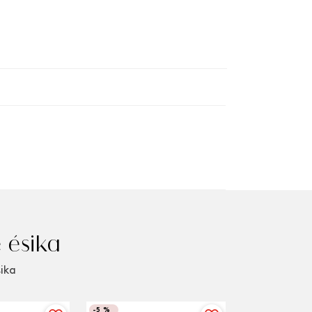
 ésika
sika
-
5 %