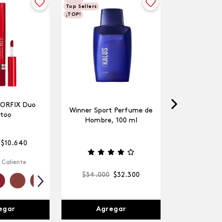
Top Sellers
¡TOP!
LORFIX Duo
Winner Sport Perfume de
too
Hombre, 100 ml
$
10
.
640
 Caliente
$
34
.
000
$
32
.
300
egar
Agregar