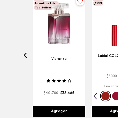
Favoritos Esika
¡TOP!
Top Sellers
Labial COL
Vibranza
$
8000
Pimienta
$
40
.
700
$
38
.
665
Agr
Agregar