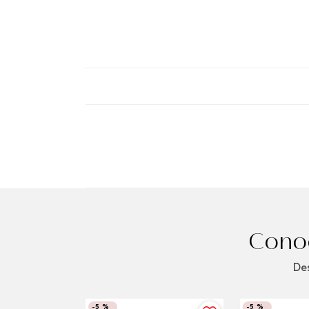
Conoc
Des
-
5 %
-
5 %