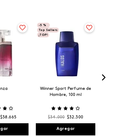
-
5 %
Top Sellers
¡TOP!
anza
Winner Sport Perfume de
Hombre, 100 ml
$
38
.
665
$
34
.
000
$
32
.
300
egar
Agregar