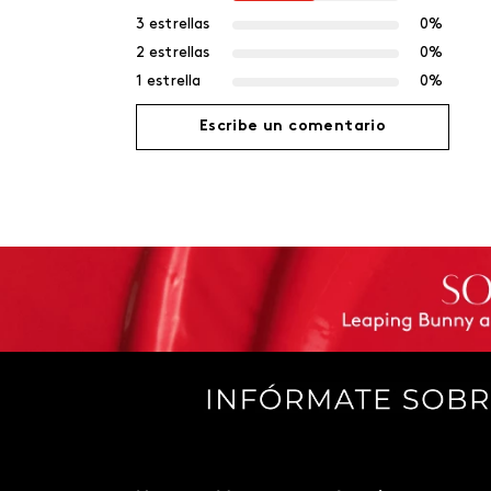
3 estrellas
0%
2 estrellas
0%
1 estrella
0%
Escribe un comentario
Agregar comentario
Título
Califica el producto de 1 a 5 estrellas
Tu nombre
Dirección de email