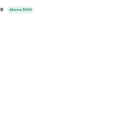
00
Ahorra
$
900