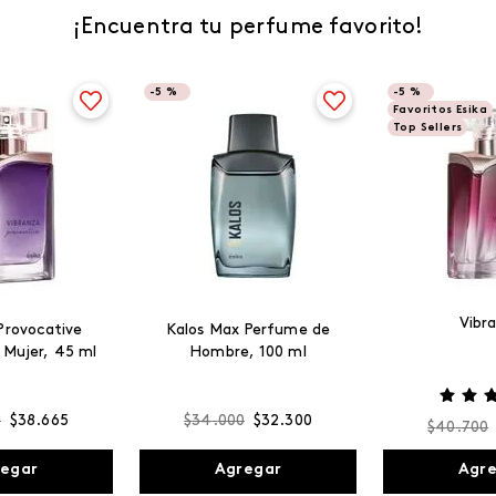
¡Encuentra tu perfume favorito!
-
5 %
-
5 %
Favoritos Esika
Top Sellers
Vibr
Provocative
Kalos Max Perfume de
 Mujer, 45 ml
Hombre, 100 ml
0
$
38
.
665
$
34
.
000
$
32
.
300
$
40
.
700
egar
Agregar
Agr