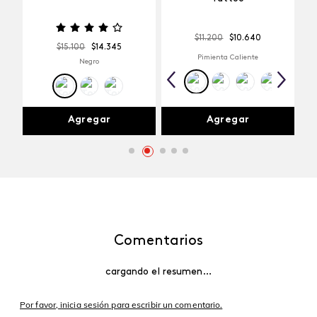
Agua
$
11
.
200
$
10
.
640
$
15
.
100
$
14
.
345
Pimienta Caliente
Negro
Agregar
Agregar
Comentarios
cargando el resumen…
Por favor, inicia sesión para escribir un comentario.