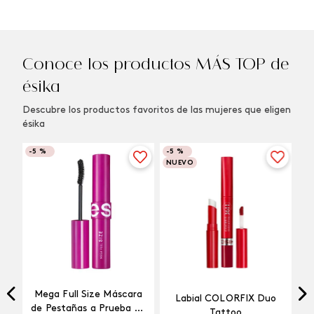
Conoce los productos MÁS TOP de
ésika
Descubre los productos favoritos de las mujeres que eligen
ésika
-
5 %
-
5 %
NUEVO
Mega Full Size Máscara
Labial COLORFIX Duo
a
de Pestañas a Prueba de
Tattoo