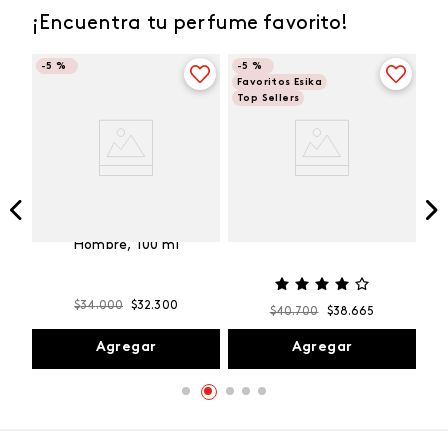
¡Encuentra tu perfume favorito!
-
5 %
-
5 %
Favoritos Esika
Top Sellers
Vibranza
e
Kalos Max Perfume de
ml
Hombre, 100 ml
$
34
.
000
$
32
.
300
$
40
.
700
$
38
.
665
Agregar
Agregar