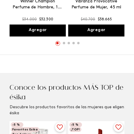
Winner Champion
Vibranza Provocative
Perfume de Hombre, 100
Perfume de Mujer, 45 ml
ml
$
34
.
000
$
32
.
300
$
40
.
700
$
38
.
665
Agregar
Agregar
Conoce los productos MÁS TOP de
ésika
Descubre los productos favoritos de las mujeres que eligen
ésika
-
5 %
-
5 %
Favoritos Esika
¡TOP!