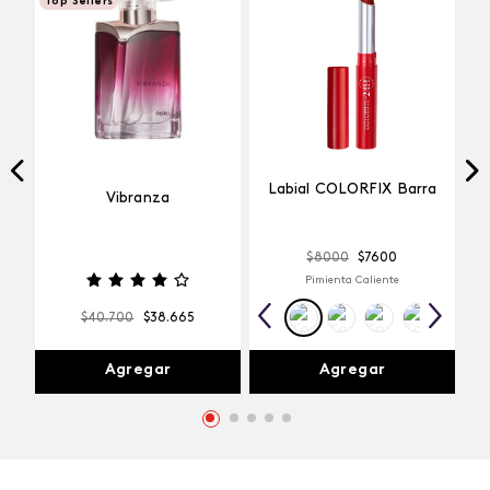
Top Sellers
Labial COLORFIX Barra
Vibranza
$
8000
$
7600
Pimienta Caliente
$
40
.
700
$
38
.
665
Agregar
Agregar