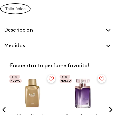
Talla única
Descripción
Medidas
¡Encuentra tu perfume favorito!
-
5 %
-
5 %
NUEVO
NUEVO