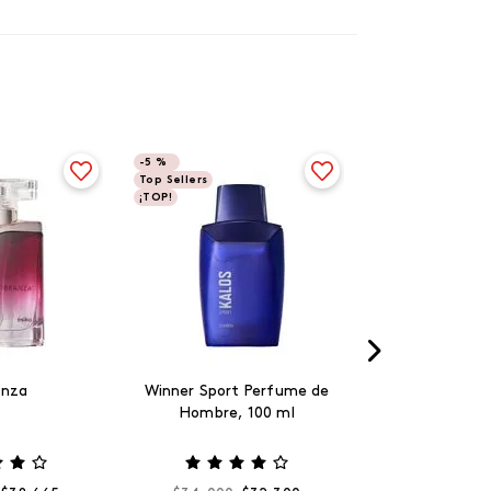
-
5 %
Top Sellers
¡TOP!
anza
Winner Sport Perfume de
Hombre, 100 ml