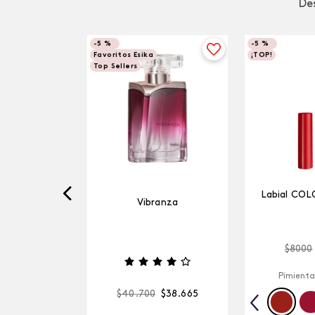
Des
-
5 %
-
5 %
Favoritos Esika
¡TOP!
Top Sellers
Labial COL
Vibranza
$
8000
Pimienta
$
40
.
700
$
38
.
665