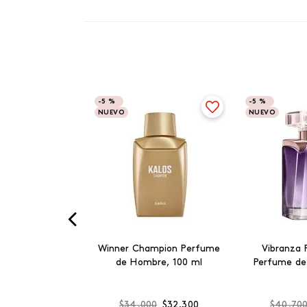
-
5 %
-
5 %
NUEVO
NUEVO
Winner Champion Perfume
Vibranza 
de Hombre, 100 ml
Perfume de
$
34
.
000
$
32
.
300
$
40
.
70