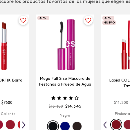
cubre los productos favoritos de las mujeres que eligen é
-
5 %
-
5 %
NUEVO
Mega Full Size Máscara de
ORFIX Barra
Labial CO
Pestañas a Prueba de Agua
Tat
$
7600
$
11
.
200
$
15
.
100
$
14
.
345
 Caliente
Pimienta
Negro