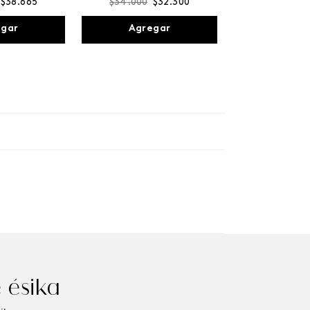
$
38
.
665
$
34
.
000
$
32
.
300
egar
Agregar
 ésika