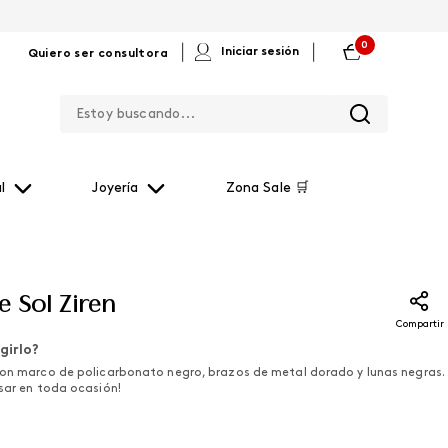
0
|
|
Iniciar sesión
Quiero ser consultora
Estoy buscando...
l
Joyería
Zona Sale 🛒
e Sol Ziren
Compartir
girlo?
con marco de policarbonato negro, brazos de metal dorado y lunas negras.
usar en toda ocasión!