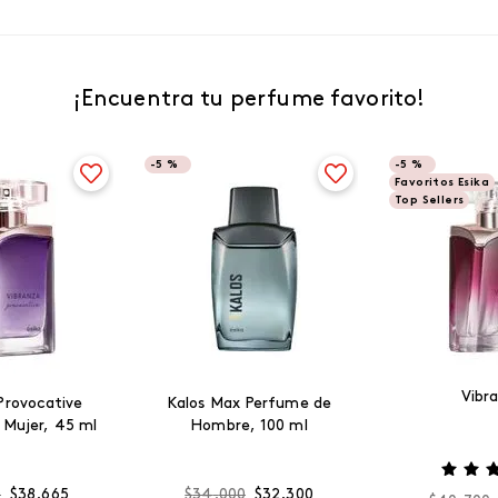
¡Encuentra tu perfume favorito!
-
5 %
-
5 %
Favoritos Esika
Top Sellers
Vibr
Provocative
Kalos Max Perfume de
 Mujer, 45 ml
Hombre, 100 ml
0
$
38
.
665
$
34
.
000
$
32
.
300