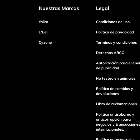
Nuestras Marcas
Legal
Dirección de email
ésika
Condiciones de uso
L'Bel
Política de privacidad
Cyzone
Términos y condiciones
Escribe un comentario
Derechos ARCO
Autorización para el env
de publicidad
No testeo en animales
Enviar Comentario
Política de cambios y
devoluciones
Libro de reclamaciones
Política antisoborno y
anticorrupción para
negocios y transaccione
internacionales.
Política autocontrol y