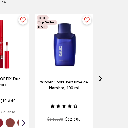
sika
-
5 %
Top Sellers
¡TOP!
LORFIX Duo
Winner Sport Perfume de
too
Hombre, 100 ml
$
10
.
640
 Caliente
$
34
.
000
$
32
.
300