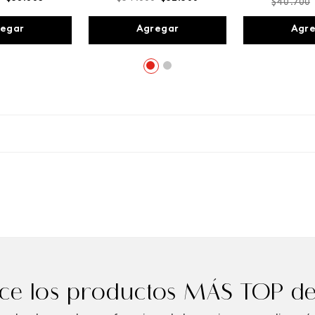
$
40
.
700
egar
Agregar
Agr
e los productos MÁS TOP de