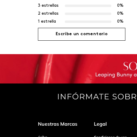
3 estrellas
0%
2 estrellas
0%
1 estrella
0%
Escribe un comentario
Agregar comentario
Título
Califica el producto de 1 a 5 estrellas
Tu nombre
Nuestras Marcas
Legal
Dirección de email