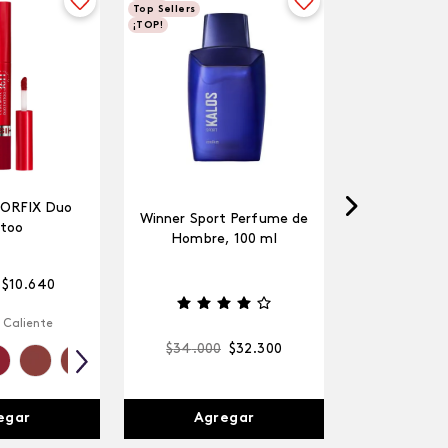
Top Sellers
¡TOP!
LORFIX Duo
Winner Sport Perfume de
too
Hombre, 100 ml
$
10
.
640
 Caliente
$
34
.
000
$
32
.
300
egar
Agregar