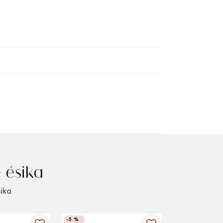
 ésika
sika
-
5 %