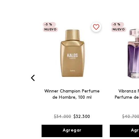
-
5 %
-
5 %
NUEVO
NUEVO
Winner Champion Perfume
Vibranza 
de Hombre, 100 ml
Perfume de
$
34
.
000
$
32
.
300
$
40
.
70
Agregar
Agr