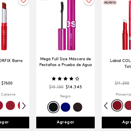
NUEVO
Mega Full Size Máscara de
ORFIX Barra
Labial CO
Pestañas a Prueba de Agua
Tat
$
7600
$
11
.
200
$
15
.
100
$
14
.
345
 Caliente
Pimienta
Negro
egar
Agr
Agregar