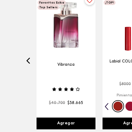
Favoritos Esika
¡TOP!
Top Sellers
Labial COL
Vibranza
$
8000
Pimienta
$
40
.
700
$
38
.
665
Agr
Agregar