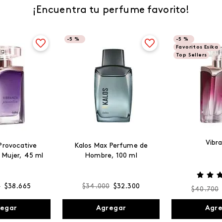
¡Encuentra tu perfume favorito!
-
5 %
-
5 %
Favoritos Esika
Top Sellers
Vibr
Provocative
Kalos Max Perfume de
 Mujer, 45 ml
Hombre, 100 ml
0
$
38
.
665
$
34
.
000
$
32
.
300
$
40
.
700
egar
Agregar
Agr