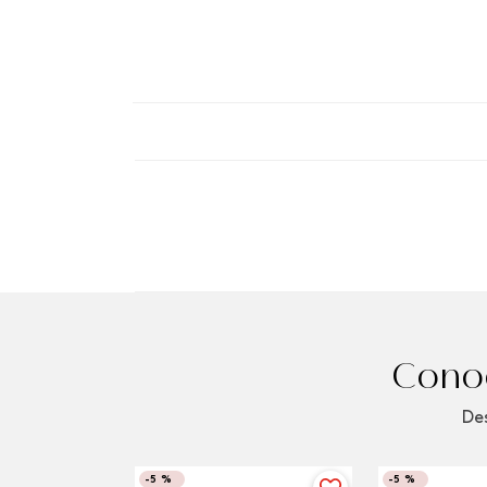
Conoc
Des
-
5 %
-
5 %