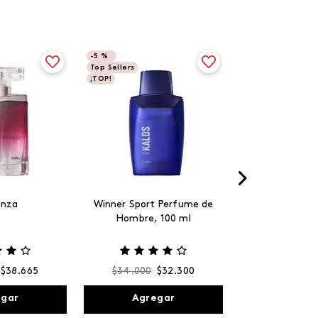
-
5 %
Top Sellers
¡TOP!
anza
Winner Sport Perfume de
Hombre, 100 ml
$
38
.
665
$
34
.
000
$
32
.
300
egar
Agregar