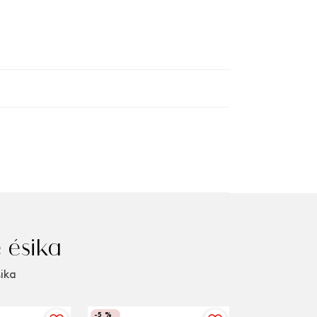
 ésika
sika
-
5 %