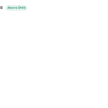
00
Ahorra
$
900