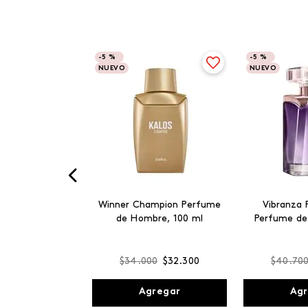
-
5 %
-
5 %
NUEVO
NUEVO
Winner Champion Perfume
Vibranza 
de Hombre, 100 ml
Perfume de
$
34
.
000
$
32
.
300
$
40
.
70
Agregar
Agr