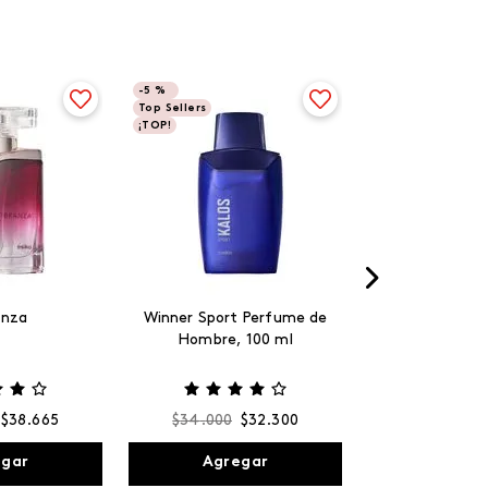
-
5 %
Top Sellers
¡TOP!
anza
Winner Sport Perfume de
Hombre, 100 ml
$
38
.
665
$
34
.
000
$
32
.
300
egar
Agregar