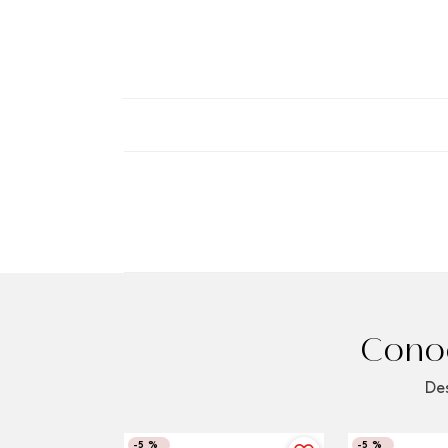
Conoc
Des
-
5 %
-
5 %