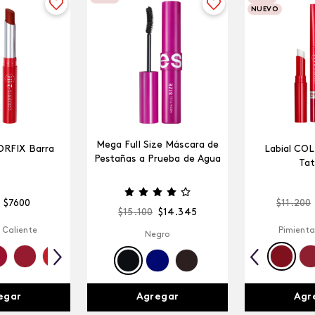
NUEVO
Mega Full Size Máscara de
ORFIX Barra
Labial CO
Pestañas a Prueba de Agua
Tat
$
7600
$
11
.
200
$
15
.
100
$
14
.
345
 Caliente
Pimienta
Negro
egar
Agr
Agregar