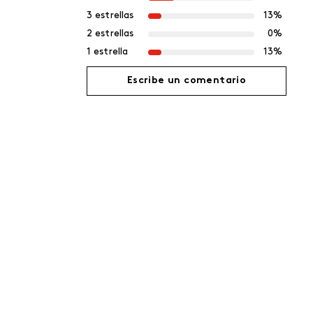
3 estrellas
13%
2 estrellas
0%
1 estrella
13%
Escribe un comentario
Agregar comentario
Título
Califica el producto de 1 a 5 estrellas
Tu nombre
Dirección de email