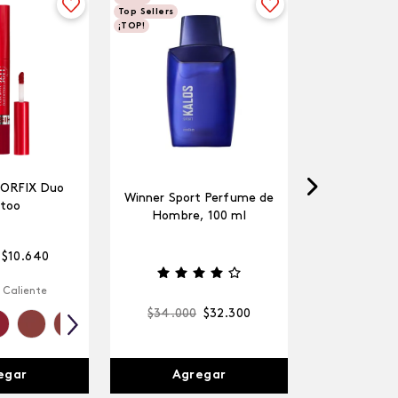
Top Sellers
¡TOP!
LORFIX Duo
Winner Sport Perfume de
too
Hombre, 100 ml
$
10
.
640
 Caliente
$
34
.
000
$
32
.
300
egar
Agregar