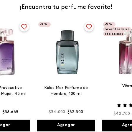
¡Encuentra tu perfume favorito!
-
5 %
-
5 %
Favoritos Esika
Top Sellers
Vibr
Provocative
Kalos Max Perfume de
 Mujer, 45 ml
Hombre, 100 ml
0
$
38
.
665
$
34
.
000
$
32
.
300
$
40
.
700
egar
Agregar
Agr