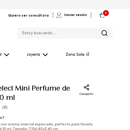
0
|
|
Iniciar sesión
Quiero ser consultora
Estoy buscando...
l
Joyería
Zona Sale 🛒
lect Mini Perfume de
Compartir
10 ml
(
8
)
lo?
e con aroma oriental especiado, perfecto para llevarlo
: 10 ml. Tamaño: 7.15x1.85x3.45 cm.