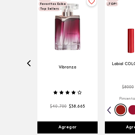
Favoritos Esika
¡TOP!
Top Sellers
Labial COL
Vibranza
$
8000
Pimienta
$
40
.
700
$
38
.
665
Agr
Agregar