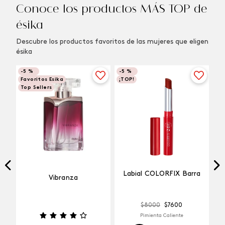
Conoce los productos MÁS TOP de
ésika
Descubre los productos favoritos de las mujeres que eligen
ésika
-
5 %
-
5 %
Favoritos Esika
¡TOP!
Top Sellers
Labial COLORFIX Barra
Vibranza
$
8000
$
7600
Pimienta Caliente