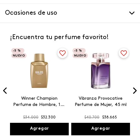
Ocasiones de uso
¡Encuentra tu perfume favorito!
-
5 %
-
5 %
NUEVO
NUEVO
Winner Champion
Vibranza Provocative
Perfume de Hombre, 100
Perfume de Mujer, 45 ml
ml
$
34
.
000
$
32
.
300
$
40
.
700
$
38
.
665
Agregar
Agregar