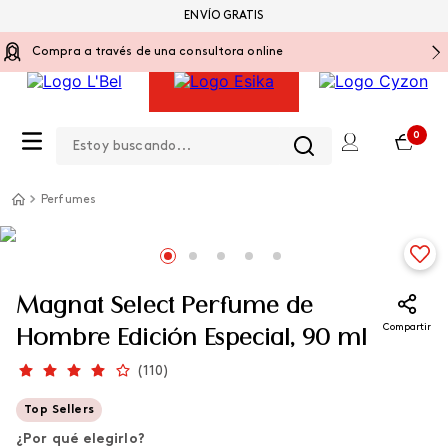
ENVÍO GRATIS
Compra a través de una consultora online
Estoy buscando...
0
Perfumes
Magnat Select Perfume de
Compartir
Hombre Edición Especial, 90 ml
(
110
)
Top Sellers
¿Por qué elegirlo?