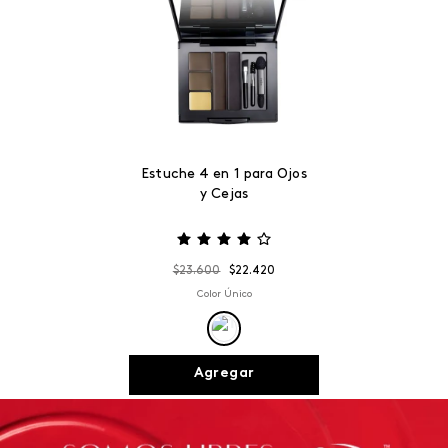
Estuche 4 en 1 para Ojos
y Cejas
$
23
.
600
$
22
.
420
Color Único
Agregar