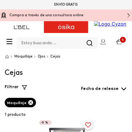
ENVÍO GRATIS
Compra a través de una consultora online
Estoy buscando...
0
Maquillaje
Ojos
Cejas
Cejas
Filtrar
Fecha de release
Maquillaje
1
producto
-
5 %