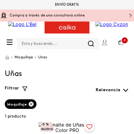
ENVÍO GRATIS
Compra a través de una consultora online
Estoy buscando...
0
Maquillaje
Unas
Uñas
Filtrar
Relevancia
Maquillaje
1
producto
-
5 %
NUEVO