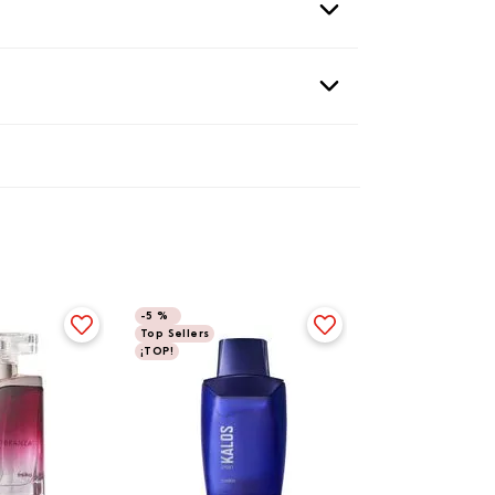
-
5 %
Top Sellers
¡TOP!