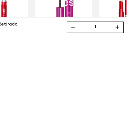
Retirado
Mega Full Size Máscara de
ORFIX Barra
Labial CO
Pestañas a Prueba de Agua
Tat
$
7600
$
11
.
200
$
15
.
100
$
14
.
345
 Caliente
Pimienta
Negro
egar
Agr
Agregar