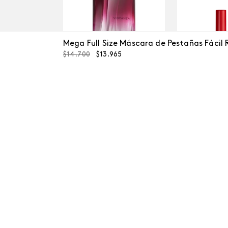
Mega Full Size Máscara de Pestañas Fácil 
$
14
.
700
$
13
.
965
Labial COL
Vibranza
$
8000
Pimienta
$
40
.
700
$
38
.
665
Agr
Agregar