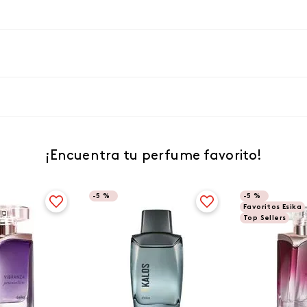
¡Encuentra tu perfume favorito!
-
5 %
-
5 %
Favoritos Esika
Top Sellers