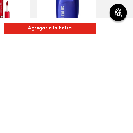
Agregar a la bolsa
LORFIX Duo
Winner Sport Perfume de
too
Hombre, 100 ml
$
10
.
640
 Caliente
$
34
.
000
$
32
.
300
egar
Agregar