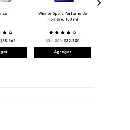
anza
Winner Sport Perfume de
Hombre, 100 ml
$
38
.
665
$
34
.
000
$
32
.
300
egar
Agregar