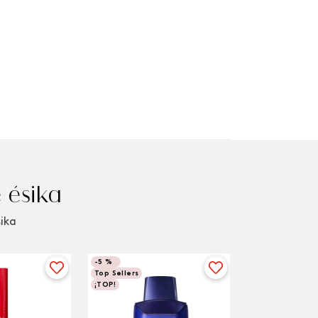
 ésika
sika
-
5 %
Top Sellers
¡TOP!