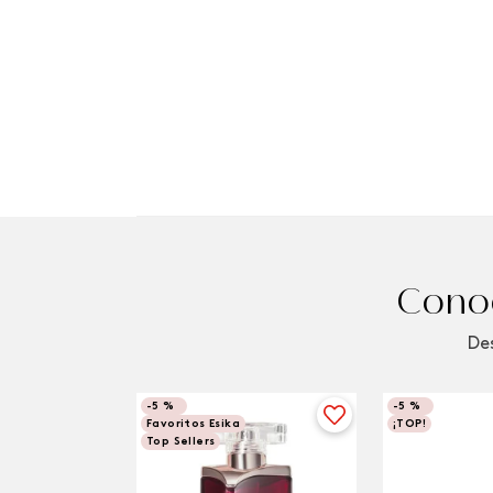
Conoc
Des
-
5 %
-
5 %
Favoritos Esika
¡TOP!
Top Sellers