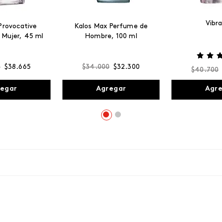
Vibr
Provocative
Kalos Max Perfume de
 Mujer, 45 ml
Hombre, 100 ml
0
$
38
.
665
$
34
.
000
$
32
.
300
$
40
.
700
egar
Agregar
Agr