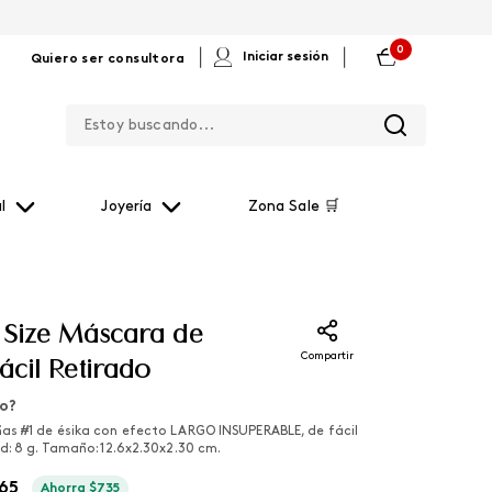
0
|
|
Iniciar sesión
Quiero ser consultora
Estoy buscando...
l
Joyería
Zona Sale 🛒
 Size Máscara de
Compartir
ácil Retirado
lo?
s #1 de ésika con efecto LARGO INSUPERABLE, de fácil
d: 8 g. Tamaño: 12.6x2.30x2.30 cm.
65
Ahorra
$
735