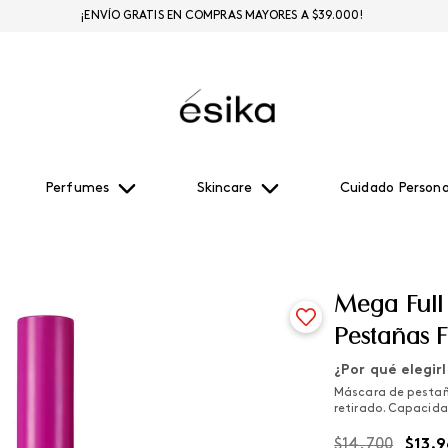
¡ENVÍO GRATIS EN COMPRAS MAYORES A $39.000!
Perfumes
Skincare
Cuidado Persona
Mega Full
Pestañas F
¿Por qué elegir
Máscara de pestaña
retirado. Capacida
$
14
.
700
$
13
.
9