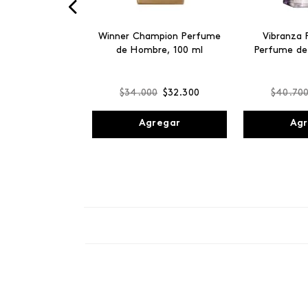
Winner Champion Perfume
Vibranza 
de Hombre, 100 ml
Perfume de
$
34
.
000
$
32
.
300
$
40
.
70
Agregar
Agr