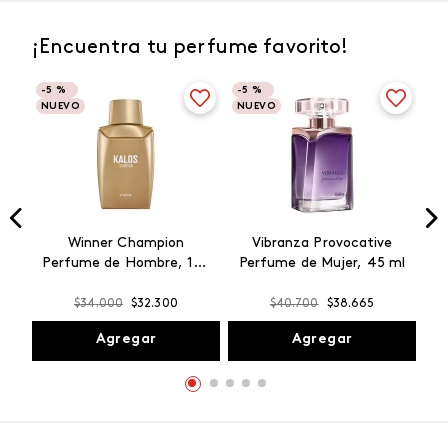
¡Encuentra tu perfume favorito!
-
5 %
-
5 %
NUEVO
NUEVO
Winner Champion
Vibranza Provocative
Perfume de Hombre, 100
Perfume de Mujer, 45 ml
ml
$
34
.
000
$
32
.
300
$
40
.
700
$
38
.
665
Agregar
Agregar