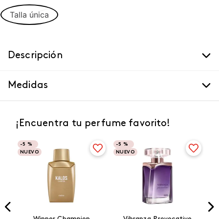
Talla única
Descripción
Medidas
¡Encuentra tu perfume favorito!
-
5 %
-
5 %
NUEVO
NUEVO