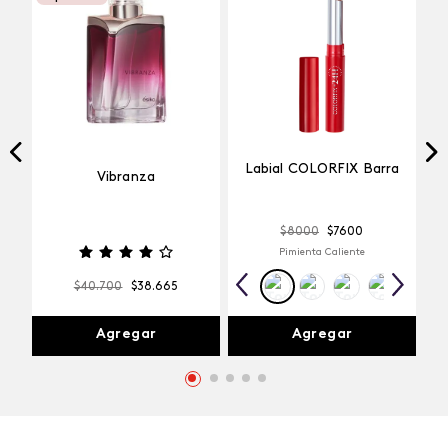
Labial COLORFIX Barra
Vibranza
$
8000
$
7600
Pimienta Caliente
$
40
.
700
$
38
.
665
Agregar
Agregar