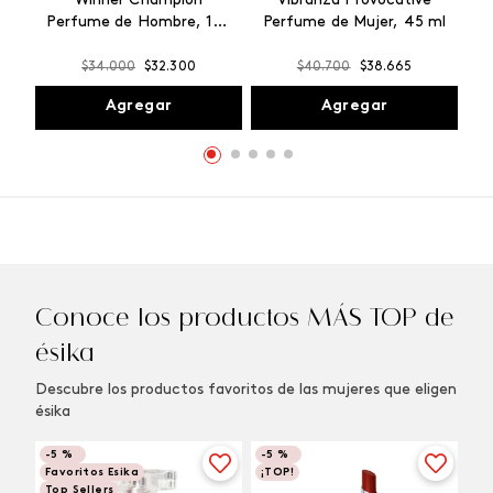
Winner Champion
Vibranza Provocative
Perfume de Hombre, 100
Perfume de Mujer, 45 ml
ml
$
34
.
000
$
32
.
300
$
40
.
700
$
38
.
665
Agregar
Agregar
Conoce los productos MÁS TOP de
ésika
Descubre los productos favoritos de las mujeres que eligen
ésika
-
5 %
-
5 %
Favoritos Esika
¡TOP!
Top Sellers