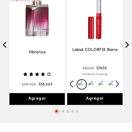
Labial COLORFIX Barra
Vibranza
$
8000
$
7600
Pimienta Caliente
$
40
.
700
$
38
.
665
Agregar
Agregar