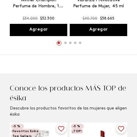
Winner Champion
Vibranza Provocative
Perfume de Hombre, 100
Perfume de Mujer, 45 ml
ml
$
34
.
000
$
32
.
300
$
40
.
700
$
38
.
665
Agregar
Agregar
Conoce los productos MÁS TOP de
ésika
Descubre los productos favoritos de las mujeres que eligen
ésika
-
5 %
-
5 %
Favoritos Esika
¡TOP!
Top Sellers