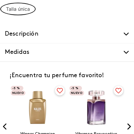
Talla única
Descripción
Medidas
¡Encuentra tu perfume favorito!
-
5 %
-
5 %
NUEVO
NUEVO