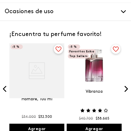
Ocasiones de uso
¡Encuentra tu perfume favorito!
-
5 %
-
5 %
Favoritos Esika
Top Sellers
Vibranza
e
Kalos Max Perfume de
ml
Hombre, 100 ml
$
34
.
000
$
32
.
300
$
40
.
700
$
38
.
665
Agregar
Agregar