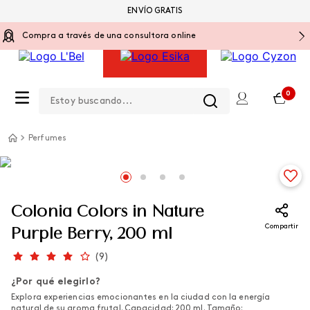
ENVÍO GRATIS
Compra a través de una consultora online
Estoy buscando...
0
Perfumes
Colonia Colors in Nature
Compartir
Purple Berry, 200 ml
(
9
)
¿Por qué elegirlo?
Explora experiencias emocionantes en la ciudad con la energía
natural de su aroma frutal. Capacidad: 200 ml. Tamaño: