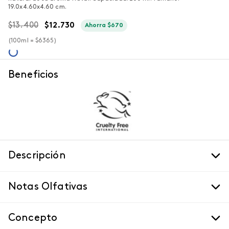
19.0x4.60x4.60 cm.
$
13
.
400
$
12
.
730
Ahorra
$
670
(
100ml =
$
6365
)
Beneficios
Descripción
Notas Olfativas
Concepto