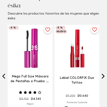
ésika
Descubre los productos favoritos de las mujeres que eligen
ésika
-
5 %
-
5 %
NUEVO
Mega Full Size Máscara
Labial COLORFIX Duo
a
de Pestañas a Prueba de
Tattoo
Agua
$
11
.
200
$
10
.
640
$
15
.
100
$
14
.
345
Pimienta Caliente
Negro