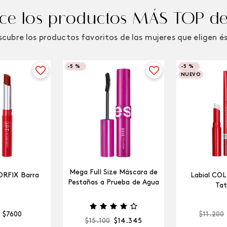
e los productos MÁS TOP de
cubre los productos favoritos de las mujeres que eligen é
-
5 %
-
5 %
NUEVO
Mega Full Size Máscara de
ORFIX Barra
Labial CO
Pestañas a Prueba de Agua
Tat
$
7600
$
11
.
200
$
15
.
100
$
14
.
345