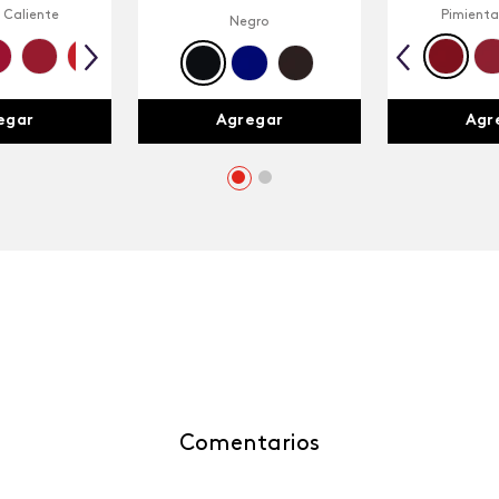
 Caliente
Pimienta
Negro
egar
Agr
Agregar
Comentarios