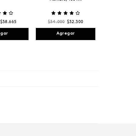
$
38
.
665
$
34
.
000
$
32
.
300
egar
Agregar