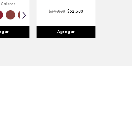
 Caliente
$
34
.
000
$
32
.
300
egar
Agregar