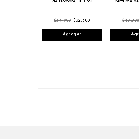
de Hombre, 100 ml
Perfume de
$
34
.
000
$
32
.
300
$
40
.
70
Agregar
Agr