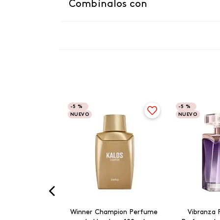
Combínalos con
-
5 %
-
5 %
NUEVO
NUEVO
Winner Champion Perfume
Vibranza 