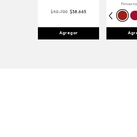
Pimienta
$
40
.
700
$
38
.
665
Agr
Agregar