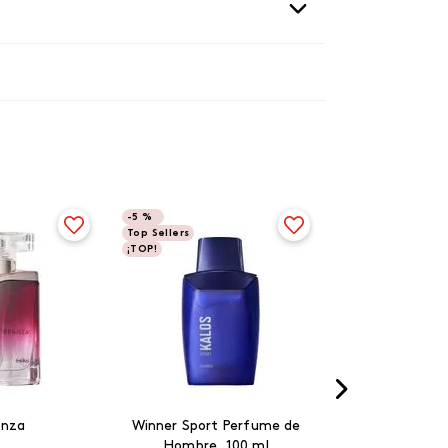
-
5 %
Top Sellers
¡TOP!
anza
Winner Sport Perfume de
Hombre, 100 ml