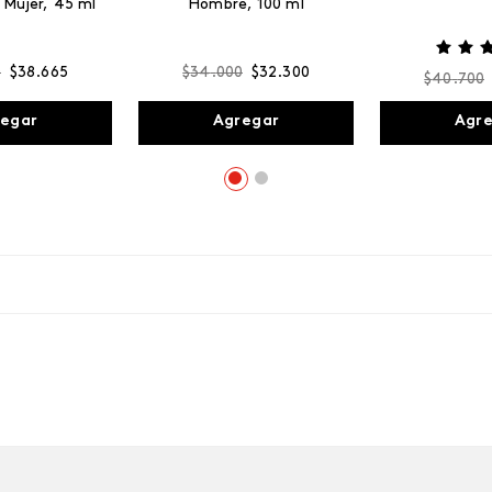
 Mujer, 45 ml
Hombre, 100 ml
0
$
38
.
665
$
34
.
000
$
32
.
300
$
40
.
700
egar
Agregar
Agr