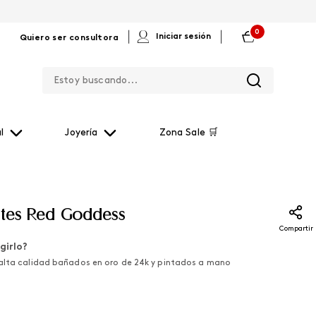
0
|
|
Iniciar sesión
Quiero ser consultora
Estoy buscando...
l
Joyería
Zona Sale 🛒
tes Red Goddess
Compartir
girlo?
alta calidad bañados en oro de 24k y pintados a mano