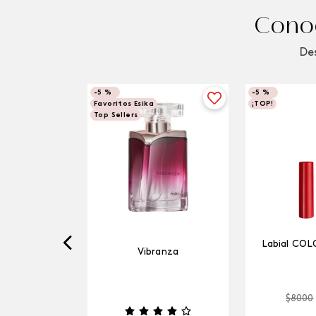
Conoc
Des
-
5 %
-
5 %
Favoritos Esika
¡TOP!
Top Sellers
Labial COL
Vibranza
$
8000