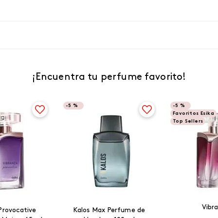
¡Encuentra tu perfume favorito!
-
5 %
-
5 %
Favoritos Esika
Top Sellers
Vibr
Provocative
Kalos Max Perfume de