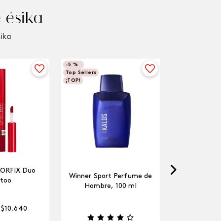
 ésika
sika
-
5 %
Top Sellers
¡TOP!
LORFIX Duo
Winner Sport Perfume de
too
Hombre, 100 ml
$
10
.
640