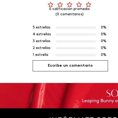
0 calificación promedio
(0 comentarios)
5 estrellas
0%
4 estrellas
0%
3 estrellas
0%
2 estrellas
0%
1 estrella
0%
Escribe un comentario
Agregar comentario
Título
Califica el producto de 1 a 5 estrellas