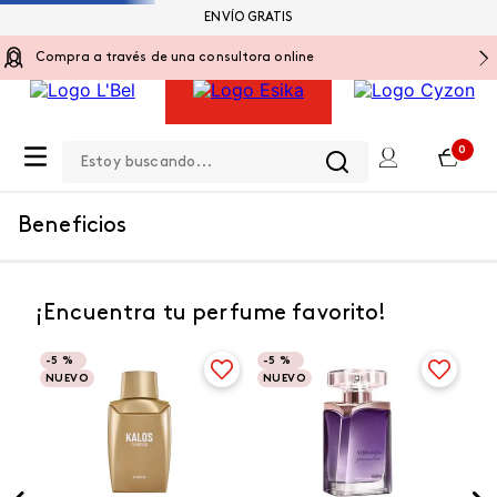
ENVÍO GRATIS
Compra a través de una consultora online
Estoy buscando...
0
Beneficios
¡Encuentra tu perfume favorito!
-
5 %
-
5 %
NUEVO
NUEVO