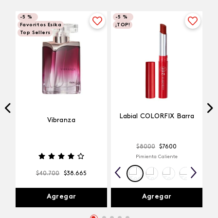
-
5 %
-
5 %
Favoritos Esika
¡TOP!
Top Sellers
Labial COLORFIX Barra
Vibranza
$
8000
$
7600
Pimienta Caliente
$
40
.
700
$
38
.
665
Agregar
Agregar