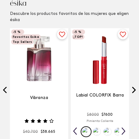
ésika
Descubre los productos favoritos de las mujeres que eligen
ésika
-
5 %
-
5 %
Favoritos Esika
¡TOP!
Top Sellers
Labial COLORFIX Barra
Vibranza
$
8000
$
7600
Pimienta Caliente
$
40
.
700
$
38
.
665