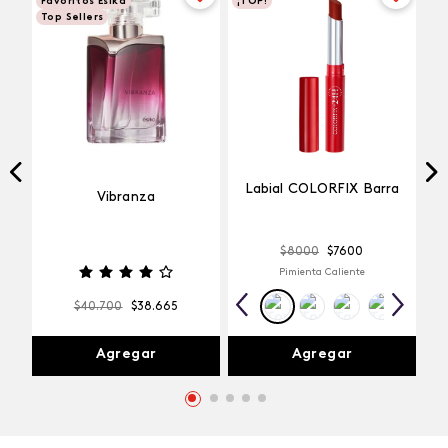
Favoritos Esika
¡TOP!
Top Sellers
Labial COLORFIX Barra
Vibranza
$
8000
$
7600
Pimienta Caliente
$
40
.
700
$
38
.
665
Agregar
Agregar