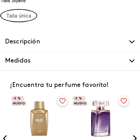
Talla Joyeria
Talla única
Descripción
Medidas
¡Encuentra tu perfume favorito!
-
5 %
-
5 %
NUEVO
NUEVO