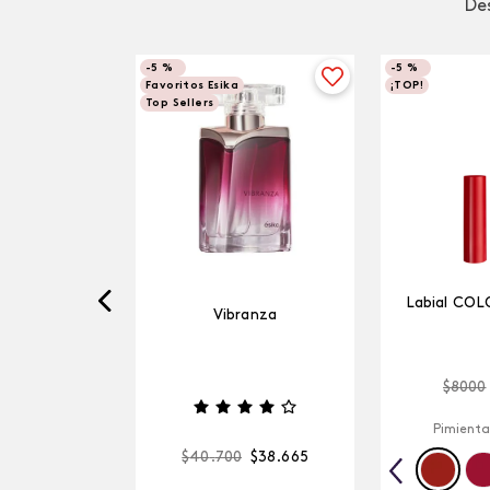
Des
-
5 %
-
5 %
Favoritos Esika
¡TOP!
Top Sellers
Labial COL
Vibranza
$
8000
Pimienta
$
40
.
700
$
38
.
665