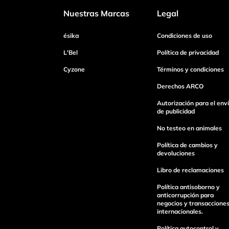
Nuestras Marcas
Legal
Dirección de email
ésika
Condiciones de uso
L'Bel
Política de privacidad
Cyzone
Términos y condiciones
Escribe un comentario
Derechos ARCO
Autorización para el env
de publicidad
No testeo en animales
Enviar Comentario
Política de cambios y
devoluciones
Libro de reclamaciones
Política antisoborno y
anticorrupción para
negocios y transaccione
internacionales.
Política autocontrol y