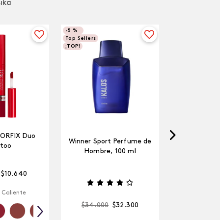
sika
-
5 %
Top Sellers
¡TOP!
LORFIX Duo
Winner Sport Perfume de
too
Hombre, 100 ml
$
10
.
640
 Caliente
$
34
.
000
$
32
.
300