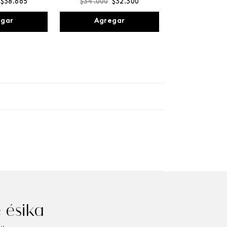
$
38
.
665
$
34
.
000
$
32
.
300
egar
Agregar
 ésika