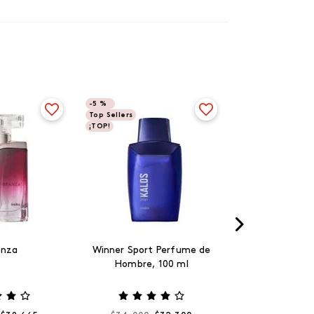
-
5 %
Top Sellers
¡TOP!
anza
Winner Sport Perfume de
Hombre, 100 ml