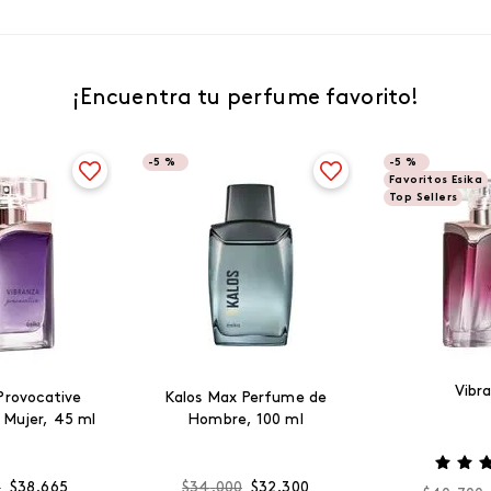
¡Encuentra tu perfume favorito!
-
5 %
-
5 %
Favoritos Esika
Top Sellers
Vibr
Provocative
Kalos Max Perfume de
 Mujer, 45 ml
Hombre, 100 ml
0
$
38
.
665
$
34
.
000
$
32
.
300