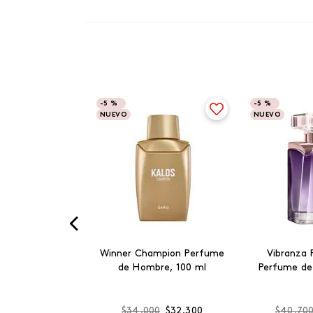
-
5 %
-
5 %
NUEVO
NUEVO
Winner Champion Perfume
Vibranza 
de Hombre, 100 ml
Perfume de
$
34
.
000
$
32
.
300
$
40
.
70