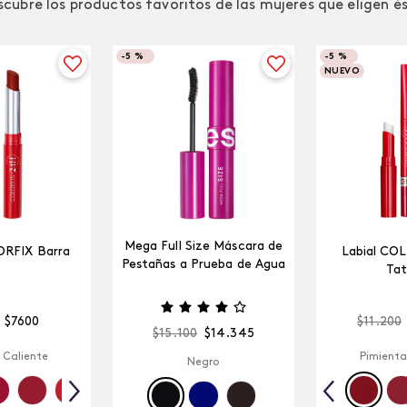
cubre los productos favoritos de las mujeres que eligen é
-
5 %
-
5 %
NUEVO
Mega Full Size Máscara de
ORFIX Barra
Labial CO
Pestañas a Prueba de Agua
Tat
$
7600
$
11
.
200
$
15
.
100
$
14
.
345
 Caliente
Pimienta
Negro