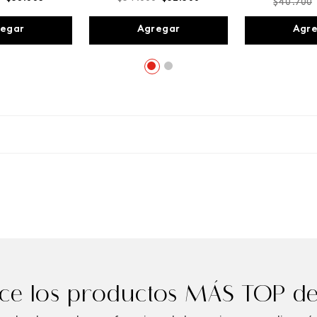
$
40
.
700
egar
Agregar
Agr
e los productos MÁS TOP de