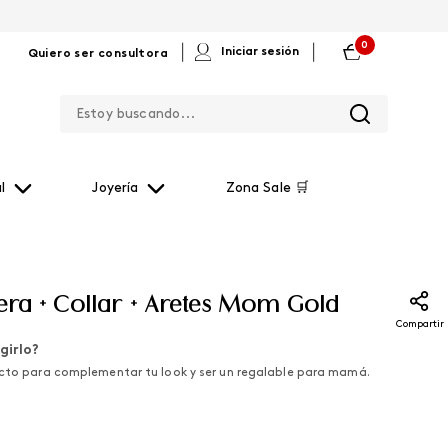
0
|
|
Iniciar sesión
Quiero ser consultora
Estoy buscando...
l
Joyería
Zona Sale 🛒
sera + Collar + Aretes Mom Gold
Compartir
girlo?
ecto para complementar tu look y ser un regalable para mamá.