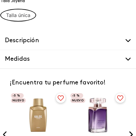
Talla Joyeria
Talla única
Descripción
Medidas
¡Encuentra tu perfume favorito!
-
5 %
-
5 %
NUEVO
NUEVO