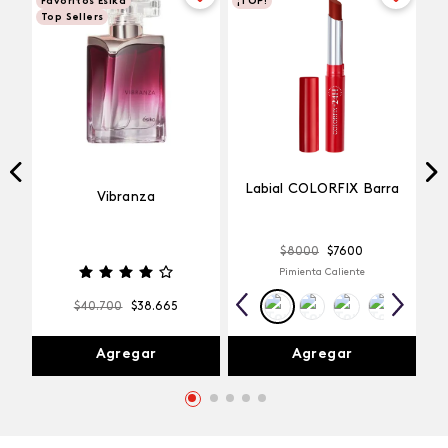
Favoritos Esika
¡TOP!
Top Sellers
Labial COLORFIX Barra
Vibranza
$
8000
$
7600
Pimienta Caliente
$
40
.
700
$
38
.
665
Agregar
Agregar