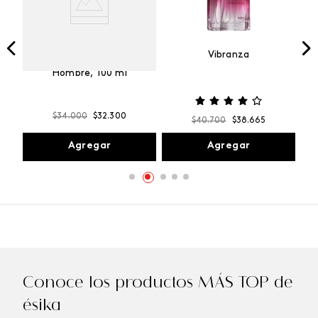
Vibranza
e
Kalos Max Perfume de
ml
Hombre, 100 ml
$
34
.
000
$
32
.
300
$
40
.
700
$
38
.
665
Agregar
Agregar
Conoce los productos MÁS TOP de
ésika