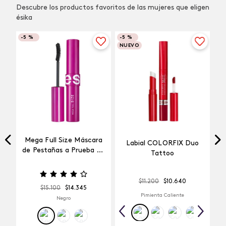
Descubre los productos favoritos de las mujeres que eligen
ésika
-
5 %
-
5 %
NUEVO
Mega Full Size Máscara
Labial COLORFIX Duo
a
de Pestañas a Prueba de
Tattoo
Agua
$
11
.
200
$
10
.
640
$
15
.
100
$
14
.
345
Pimienta Caliente
Negro