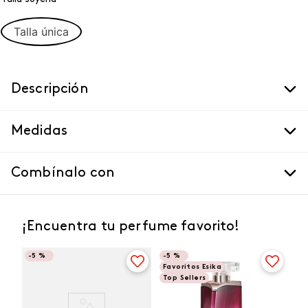
Talla única
Descripción
Medidas
Combínalo con
¡Encuentra tu perfume favorito!
-
5 %
-
5 %
Favoritos Esika
Top Sellers