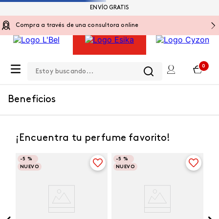
ENVÍO GRATIS
Compra a través de una consultora online
Estoy buscando...
0
Beneficios
¡Encuentra tu perfume favorito!
-
5 %
-
5 %
NUEVO
NUEVO