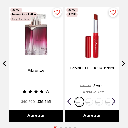
-
5 %
-
5 %
Favoritos Esika
¡TOP!
Top Sellers
Labial COLORFIX Barra
Vibranza
$
8000
$
7600
Pimienta Caliente
$
40
.
700
$
38
.
665
Agregar
Agregar