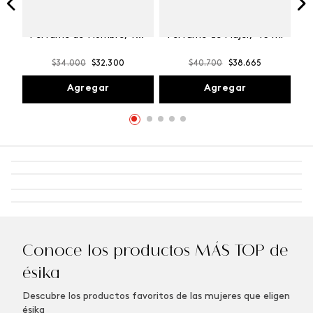
Winner Champion
Vibranza Provocative
Perfume de Hombre, 100
Perfume de Mujer, 45 ml
ml
$
34
.
000
$
32
.
300
$
40
.
700
$
38
.
665
Agregar
Agregar
Conoce los productos MÁS TOP de
ésika
Descubre los productos favoritos de las mujeres que eligen
ésika