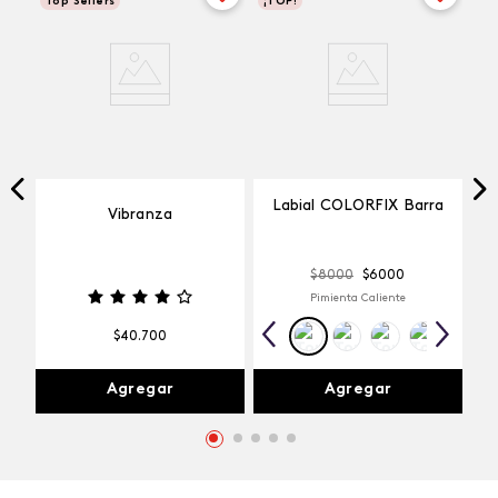
Top Sellers
¡TOP!
Labial COLORFIX Barra
Vibranza
$
8000
$
6000
Pimienta Caliente
$
40
.
700
Agregar
Agregar