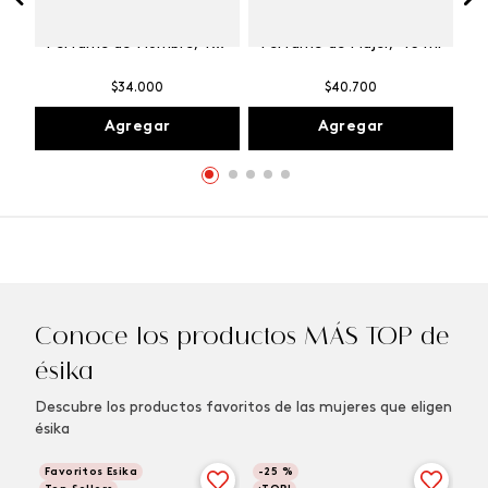
Winner Champion
Vibranza Provocative
Perfume de Hombre, 100
Perfume de Mujer, 45 ml
ml
$
34
.
000
$
40
.
700
Agregar
Agregar
Conoce los productos MÁS TOP de
ésika
Descubre los productos favoritos de las mujeres que eligen
ésika
Favoritos Esika
-
25 %