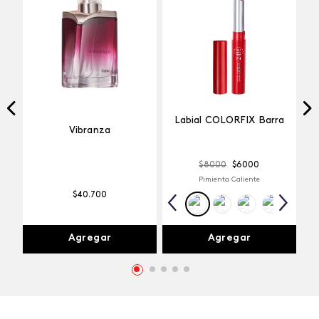
Labial COLORFIX Barra
Vibranza
$
8000
$
6000
Pimienta Caliente
$
40
.
700
Agregar
Agregar