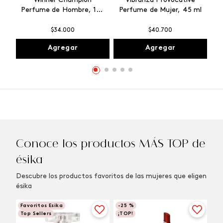
Winner Champion
Vibranza Provocative
Perfume de Hombre, 100
Perfume de Mujer, 45 ml
ml
$
34
.
000
$
40
.
700
Agregar
Agregar
Conoce los productos MÁS TOP de
ésika
Descubre los productos favoritos de las mujeres que eligen
ésika
Favoritos Esika
-
25 %
Top Sellers
¡TOP!