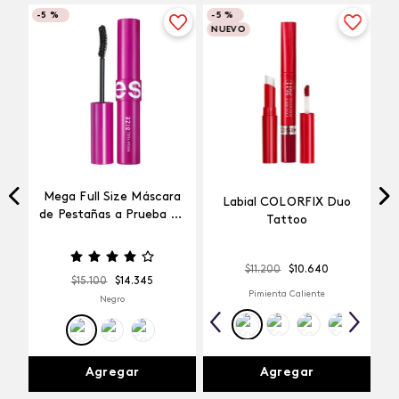
-
5 %
-
5 %
NUEVO
Mega Full Size Máscara
Labial COLORFIX Duo
a
de Pestañas a Prueba de
Tattoo
Agua
$
11
.
200
$
10
.
640
$
15
.
100
$
14
.
345
Pimienta Caliente
Negro
Agregar
Agregar