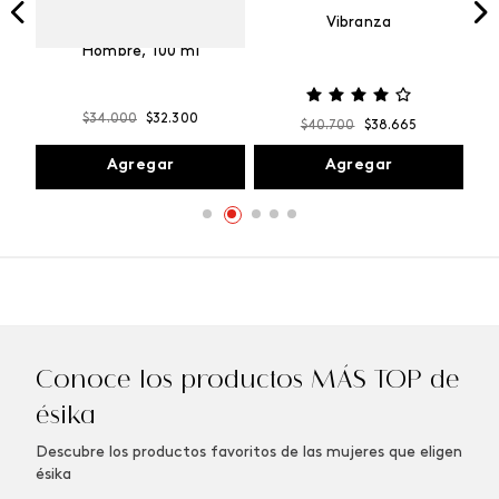
Vibranza
e
Kalos Max Perfume de
ml
Hombre, 100 ml
$
34
.
000
$
32
.
300
$
40
.
700
$
38
.
665
Agregar
Agregar
Conoce los productos MÁS TOP de
ésika
Descubre los productos favoritos de las mujeres que eligen
ésika