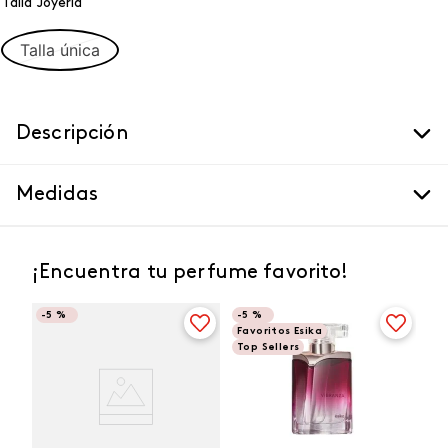
Talla Joyeria
Talla única
Descripción
Medidas
¡Encuentra tu perfume favorito!
-
5 %
-
5 %
Favoritos Esika
Top Sellers