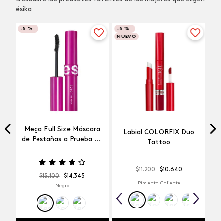
ésika
-
5 %
-
5 %
NUEVO
Mega Full Size Máscara
Labial COLORFIX Duo
a
de Pestañas a Prueba de
Tattoo
Agua
$
11
.
200
$
10
.
640
$
15
.
100
$
14
.
345
Pimienta Caliente
Negro