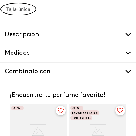
Talla única
Descripción
Medidas
Combínalo con
¡Encuentra tu perfume favorito!
-
5 %
-
5 %
Favoritos Esika
Top Sellers