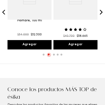
Vibranza
e
Kalos Max Perfume de
ml
Hombre, 100 ml
$
34
.
000
$
32
.
300
$
40
.
700
$
38
.
665
Agregar
Agregar
Conoce los productos MÁS TOP de
ésika
Descubre los productos favoritos de las mujeres que eligen