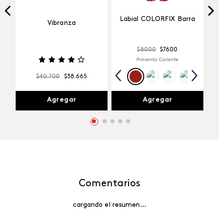
Labial COLORFIX Barra
Vibranza
$
8000
$
7600
Pimienta Caliente
$
40
.
700
$
38
.
665
Agregar
Agregar
Comentarios
cargando el resumen…