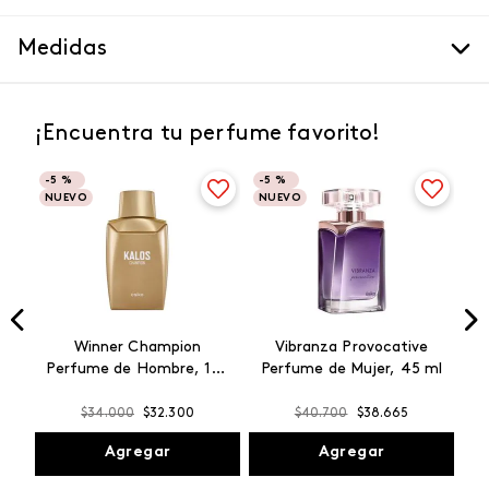
Medidas
¡Encuentra tu perfume favorito!
-
5 %
-
5 %
NUEVO
NUEVO
Winner Champion
Vibranza Provocative
Perfume de Hombre, 100
Perfume de Mujer, 45 ml
ml
$
34
.
000
$
32
.
300
$
40
.
700
$
38
.
665
Agregar
Agregar