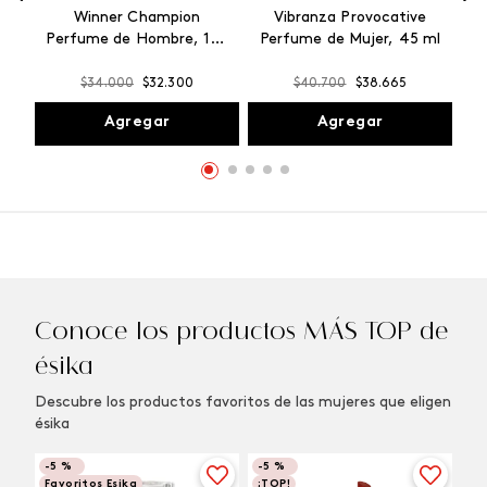
Winner Champion
Vibranza Provocative
Perfume de Hombre, 100
Perfume de Mujer, 45 ml
ml
$
34
.
000
$
32
.
300
$
40
.
700
$
38
.
665
Agregar
Agregar
Conoce los productos MÁS TOP de
ésika
Descubre los productos favoritos de las mujeres que eligen
ésika
-
5 %
-
5 %
Favoritos Esika
¡TOP!