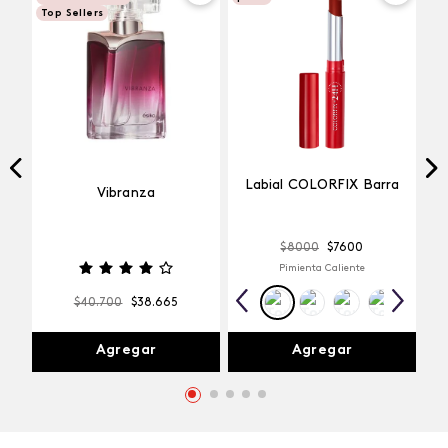
Top Sellers
Labial COLORFIX Barra
Vibranza
$
8000
$
7600
Pimienta Caliente
$
40
.
700
$
38
.
665
Agregar
Agregar