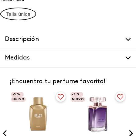
Talla única
Descripción
Medidas
¡Encuentra tu perfume favorito!
-
5 %
-
5 %
NUEVO
NUEVO