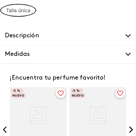
Talla única
Descripción
Medidas
¡Encuentra tu perfume favorito!
-
5 %
-
5 %
NUEVO
NUEVO