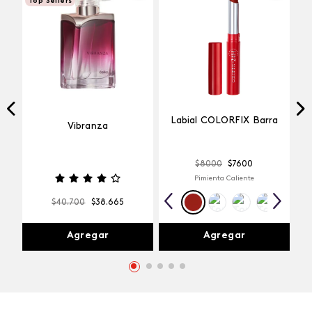
Top Sellers
Labial COLORFIX Barra
Vibranza
$
8000
$
7600
Pimienta Caliente
$
40
.
700
$
38
.
665
Agregar
Agregar