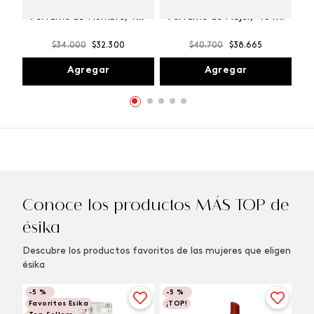
Winner Champion
Vibranza Provocative
Perfume de Hombre, 100
Perfume de Mujer, 45 ml
ml
$
34
.
000
$
32
.
300
$
40
.
700
$
38
.
665
Agregar
Agregar
Conoce los productos MÁS TOP de
ésika
Descubre los productos favoritos de las mujeres que eligen
ésika
-
5 %
-
5 %
Favoritos Esika
¡TOP!