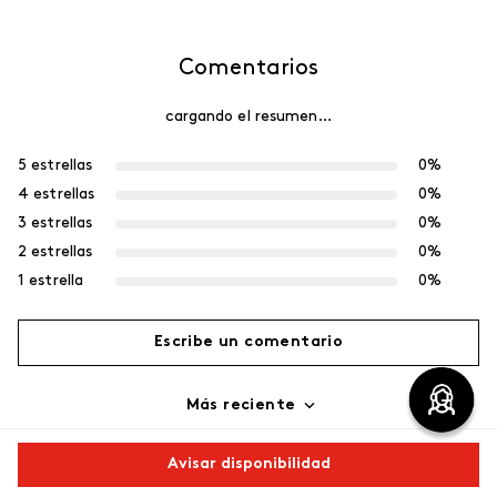
Comentarios
cargando el resumen…
5 estrellas
0%
4 estrellas
0%
3 estrellas
0%
2 estrellas
0%
1 estrella
0%
Escribe un comentario
Más reciente
Agregar comentario
Cargando comentarios…
Avisar disponibilidad
Título