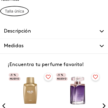
Talla única
Descripción
Medidas
¡Encuentra tu perfume favorito!
-
5 %
-
5 %
NUEVO
NUEVO