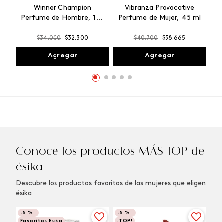
Winner Champion
Vibranza Provocative
Perfume de Hombre, 100
Perfume de Mujer, 45 ml
ml
$
34
.
000
$
32
.
300
$
40
.
700
$
38
.
665
Agregar
Agregar
Conoce los productos MÁS TOP de
ésika
Descubre los productos favoritos de las mujeres que eligen
ésika
-
5 %
-
5 %
Favoritos Esika
¡TOP!