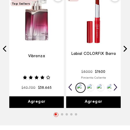
Top Sellers
Labial COLORFIX Barra
Vibranza
$
8000
$
7600
Pimienta Caliente
$
40
.
700
$
38
.
665
Agregar
Agregar