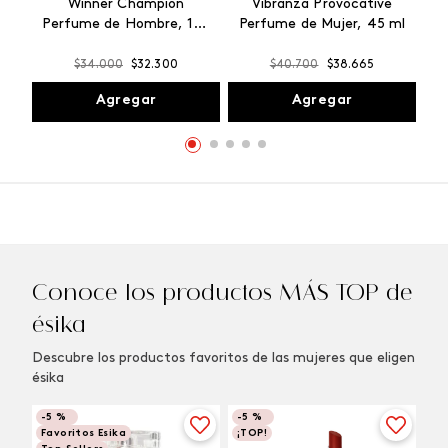
Winner Champion
Vibranza Provocative
Perfume de Hombre, 100
Perfume de Mujer, 45 ml
ml
$
34
.
000
$
32
.
300
$
40
.
700
$
38
.
665
Agregar
Agregar
Conoce los productos MÁS TOP de
ésika
Descubre los productos favoritos de las mujeres que eligen
ésika
-
5 %
-
5 %
Favoritos Esika
¡TOP!