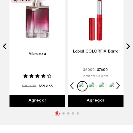
Top Sellers
Labial COLORFIX Barra
Vibranza
$
8000
$
7600
Pimienta Caliente
$
40
.
700
$
38
.
665
Agregar
Agregar