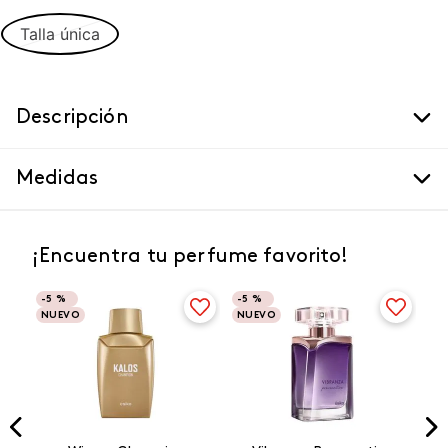
Talla única
Descripción
Medidas
¡Encuentra tu perfume favorito!
-
5 %
-
5 %
NUEVO
NUEVO