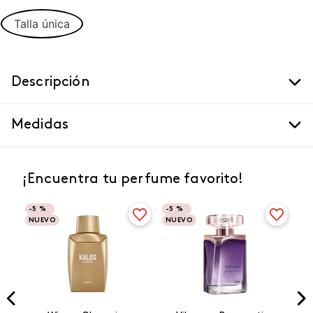
Talla única
Descripción
Medidas
¡Encuentra tu perfume favorito!
-
5 %
-
5 %
NUEVO
NUEVO