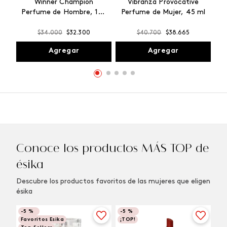
Winner Champion
Vibranza Provocative
Perfume de Hombre, 100
Perfume de Mujer, 45 ml
ml
$
34
.
000
$
32
.
300
$
40
.
700
$
38
.
665
Agregar
Agregar
Conoce los productos MÁS TOP de
ésika
Descubre los productos favoritos de las mujeres que eligen
ésika
-
5 %
-
5 %
Favoritos Esika
¡TOP!