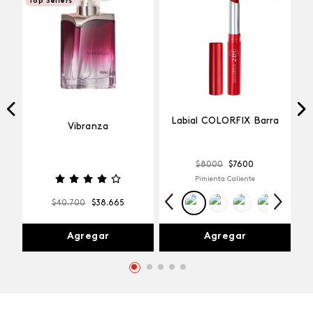
Top Sellers
Labial COLORFIX Barra
Vibranza
$
8000
$
7600
Pimienta Caliente
$
40
.
700
$
38
.
665
Agregar
Agregar