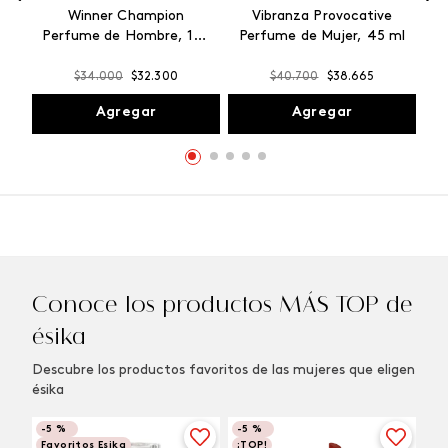
Winner Champion
Vibranza Provocative
Perfume de Hombre, 100
Perfume de Mujer, 45 ml
ml
$
34
.
000
$
32
.
300
$
40
.
700
$
38
.
665
Agregar
Agregar
Conoce los productos MÁS TOP de
ésika
Descubre los productos favoritos de las mujeres que eligen
ésika
-
5 %
-
5 %
Favoritos Esika
¡TOP!