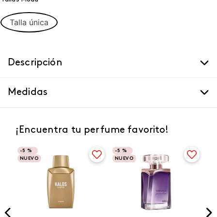
Talla única
Descripción
Medidas
¡Encuentra tu perfume favorito!
-
5 %
-
5 %
NUEVO
NUEVO