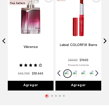
Top Sellers
Labial COLORFIX Barra
Vibranza
$
8000
$
7600
Pimienta Caliente
$
40
.
700
$
38
.
665
Agregar
Agregar