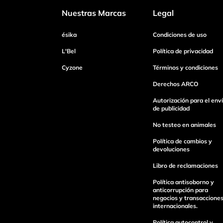
Nuestras Marcas
Legal
Dirección de email
ésika
Condiciones de uso
L'Bel
Política de privacidad
Cyzone
Términos y condiciones
Escribe un comentario
Derechos ARCO
Autorización para el env
de publicidad
No testeo en animales
Enviar Comentario
Política de cambios y
devoluciones
Libro de reclamaciones
Política antisoborno y
anticorrupción para
negocios y transaccione
internacionales.
Política autocontrol y