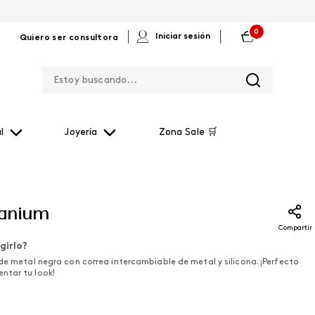
0
|
|
Iniciar sesión
Quiero ser consultora
Estoy buscando...
l
Joyería
Zona Sale 🛒
itanium
Compartir
girlo?
 de metal negra con correa intercambiable de metal y silicona. ¡Perfecto
ntar tu look!