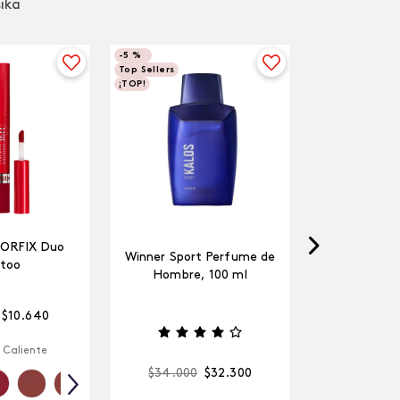
sika
-
5 %
Top Sellers
¡TOP!
LORFIX Duo
Winner Sport Perfume de
too
Hombre, 100 ml
$
10
.
640
 Caliente
$
34
.
000
$
32
.
300