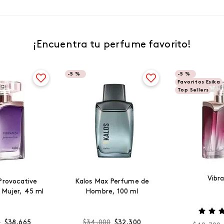
¡Encuentra tu perfume favorito!
-
5 %
-
5 %
Favoritos Esika
Top Sellers
Vibr
Provocative
Kalos Max Perfume de
 Mujer, 45 ml
Hombre, 100 ml
0
$
38
.
665
$
34
.
000
$
32
.
300