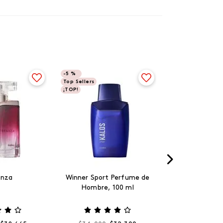
-
5 %
Top Sellers
¡TOP!
anza
Winner Sport Perfume de
Hombre, 100 ml