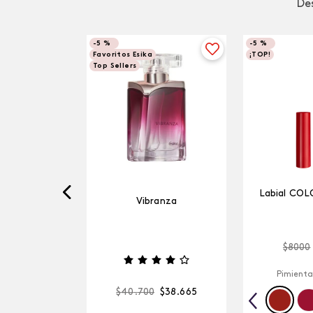
Des
-
5 %
-
5 %
Favoritos Esika
¡TOP!
Top Sellers
Labial COL
Vibranza
$
8000
Pimienta
$
40
.
700
$
38
.
665