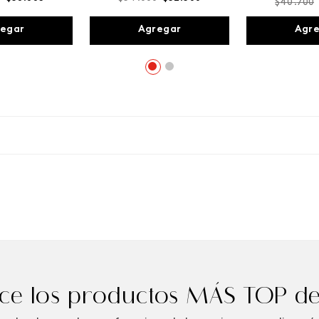
$
40
.
700
egar
Agregar
Agr
e los productos MÁS TOP de