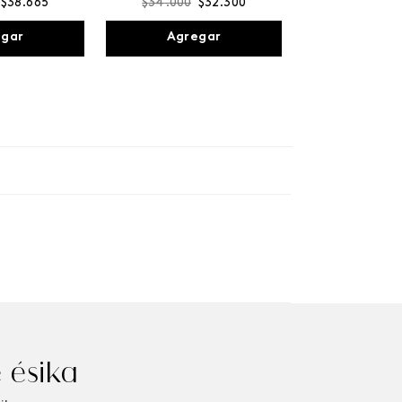
$
38
.
665
$
34
.
000
$
32
.
300
egar
Agregar
 ésika