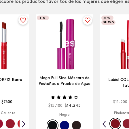
cubre los productos favoritos de las mujeres que eligen é
-
5 %
-
5 %
NUEVO
Mega Full Size Máscara de
ORFIX Barra
Labial CO
Pestañas a Prueba de Agua
Tat
$
7600
$
11
.
200
$
15
.
100
$
14
.
345
 Caliente
Pimienta
Negro