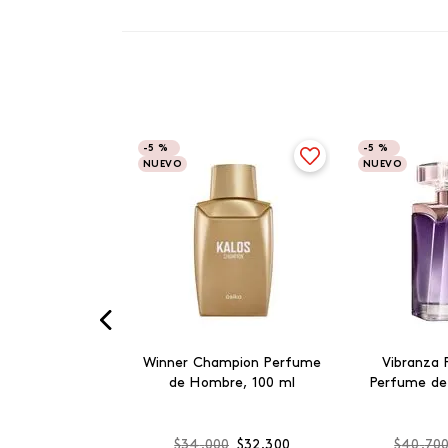
-
5 %
-
5 %
NUEVO
NUEVO
Winner Champion Perfume
Vibranza 
de Hombre, 100 ml
Perfume de
$
34
.
000
$
32
.
300
$
40
.
70