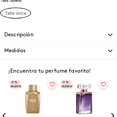
Talla Joyeria
Talla única
Descripción
Medidas
¡Encuentra tu perfume favorito!
-
5 %
-
5 %
NUEVO
NUEVO