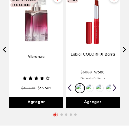
Favoritos Esika
¡TOP!
Top Sellers
Labial COLORFIX Barra
Vibranza
$
8000
$
7600
Pimienta Caliente
$
40
.
700
$
38
.
665
Agregar
Agregar