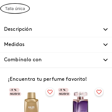
Talla única
Descripción
Medidas
Combínalo con
¡Encuentra tu perfume favorito!
-
5 %
-
5 %
NUEVO
NUEVO