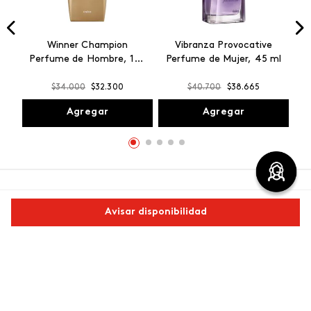
Winner Champion
Vibranza Provocative
Perfume de Hombre, 100
Perfume de Mujer, 45 ml
ml
$
34
.
000
$
32
.
300
$
40
.
700
$
38
.
665
Agregar
Agregar
Avisar disponibilidad
Conoce los productos MÁS TOP de
Comparte este producto
ésika
Descubre los productos favoritos de las mujeres que eligen
Copiar link
Whatsapp
Facebook
Más
ésika