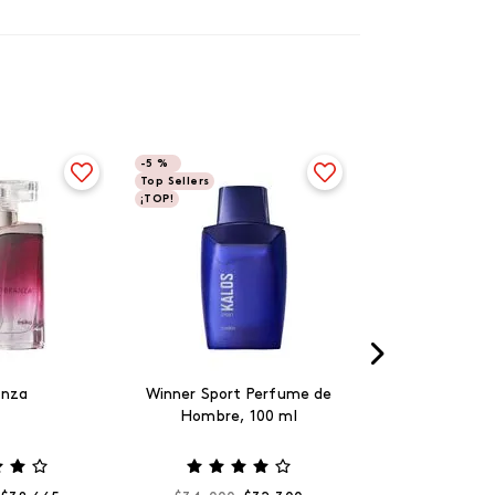
-
5 %
Top Sellers
¡TOP!
anza
Winner Sport Perfume de
Hombre, 100 ml