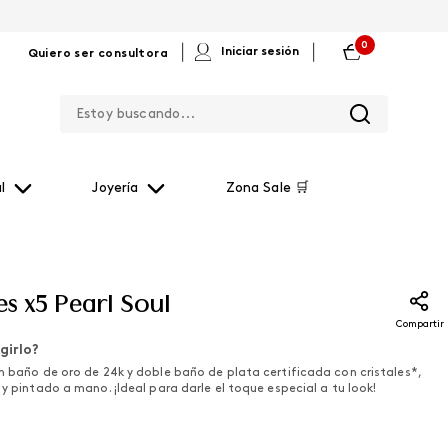
0
|
|
Iniciar sesión
Quiero ser consultora
Estoy buscando...
l
Joyería
Zona Sale 🛒
es x5 Pearl Soul
Compartir
girlo?
en baño de oro de 24k y doble baño de plata certificada con cristales*,
 y pintado a mano. ¡Ideal para darle el toque especial a tu look!