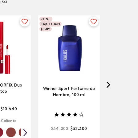
sika
-
5 %
Top Sellers
¡TOP!
LORFIX Duo
Winner Sport Perfume de
too
Hombre, 100 ml
$
10
.
640
 Caliente
$
34
.
000
$
32
.
300