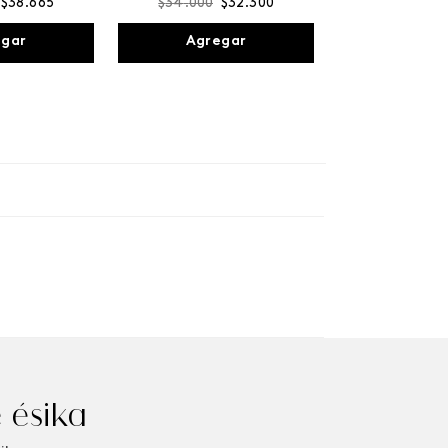
$
38
.
665
$
34
.
000
$
32
.
300
egar
Agregar
 ésika