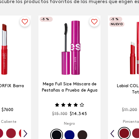
cubre los productos favoritos de las mujeres que eligen é
-
5 %
-
5 %
NUEVO
Mega Full Size Máscara de
ORFIX Barra
Labial CO
Pestañas a Prueba de Agua
Tat
$
7600
$
11
.
200
$
15
.
100
$
14
.
345
 Caliente
Pimienta
Negro