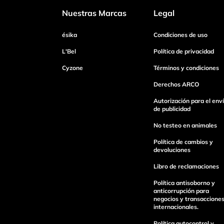
Nuestras Marcas
Legal
Dirección de email
ésika
Condiciones de uso
L'Bel
Política de privacidad
Cyzone
Términos y condiciones
Escribe un comentario
Derechos ARCO
Autorización para el env
de publicidad
No testeo en animales
Enviar Comentario
Política de cambios y
devoluciones
Libro de reclamaciones
Política antisoborno y
anticorrupción para
negocios y transaccione
internacionales.
Política autocontrol y