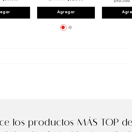
$
40
.
700
egar
Agregar
Agr
e los productos MÁS TOP de