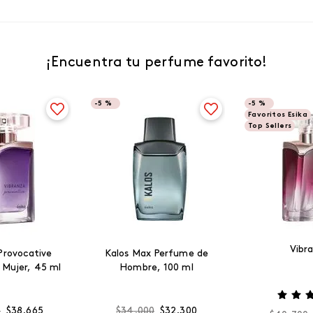
¡Encuentra tu perfume favorito!
-
5 %
-
5 %
Favoritos Esika
Top Sellers
Vibr
Provocative
Kalos Max Perfume de
 Mujer, 45 ml
Hombre, 100 ml
0
$
38
.
665
$
34
.
000
$
32
.
300