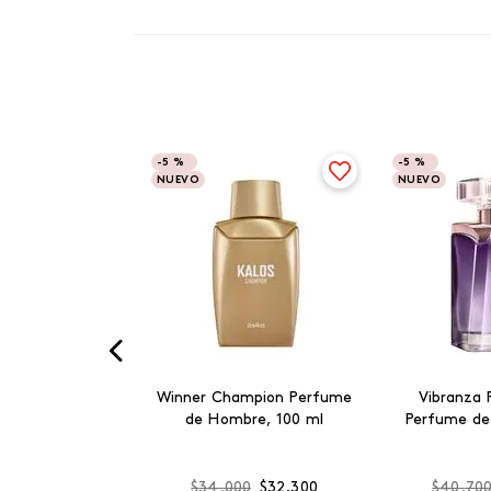
-
5 %
-
5 %
NUEVO
NUEVO
Winner Champion Perfume
Vibranza 
de Hombre, 100 ml
Perfume de
$
34
.
000
$
32
.
300
$
40
.
70