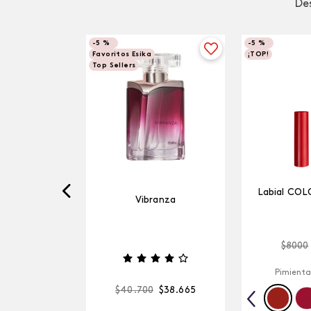
Des
-
5 %
-
5 %
Favoritos Esika
¡TOP!
Top Sellers
Labial COL
Vibranza
$
8000
Pimienta
$
40
.
700
$
38
.
665