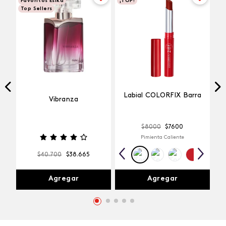
Favoritos Esika
¡TOP!
Top Sellers
Labial COLORFIX Barra
Vibranza
$
8000
$
7600
Pimienta Caliente
$
40
.
700
$
38
.
665
Agregar
Agregar