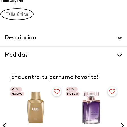
Talla Joyeria
Talla única
Descripción
Medidas
¡Encuentra tu perfume favorito!
-
5 %
-
5 %
NUEVO
NUEVO