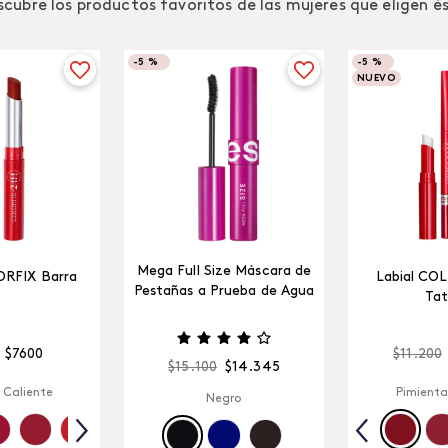
cubre los productos favoritos de las mujeres que eligen é
-
5 %
-
5 %
NUEVO
Mega Full Size Máscara de
ORFIX Barra
Labial CO
Pestañas a Prueba de Agua
Tat
$
7600
$
11
.
200
$
15
.
100
$
14
.
345
 Caliente
Pimienta
Negro