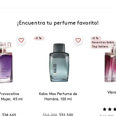
¡Encuentra tu perfume favorito!
-
5 %
-
5 %
Favoritos Esika
Top Sellers
Vibr
Provocative
Kalos Max Perfume de
 Mujer, 45 ml
Hombre, 100 ml
0
$
38
.
665
$
34
.
000
$
32
.
300