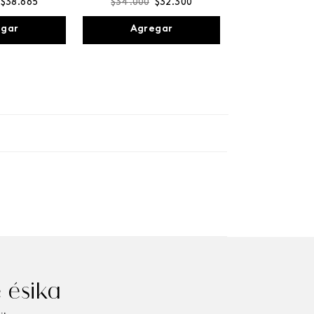
$
38
.
665
$
34
.
000
$
32
.
300
egar
Agregar
 ésika