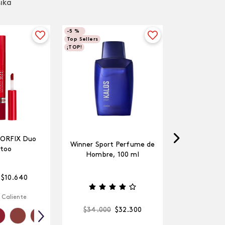
sika
-
5 %
Top Sellers
¡TOP!
LORFIX Duo
Winner Sport Perfume de
too
Hombre, 100 ml
$
10
.
640
 Caliente
$
34
.
000
$
32
.
300