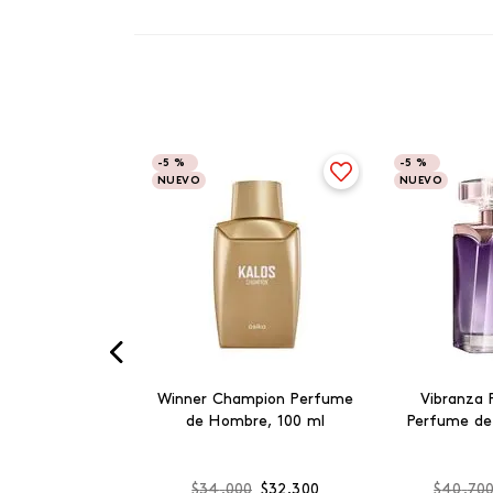
-
5 %
-
5 %
NUEVO
NUEVO
Winner Champion Perfume
Vibranza 
de Hombre, 100 ml
Perfume de
$
34
.
000
$
32
.
300
$
40
.
70