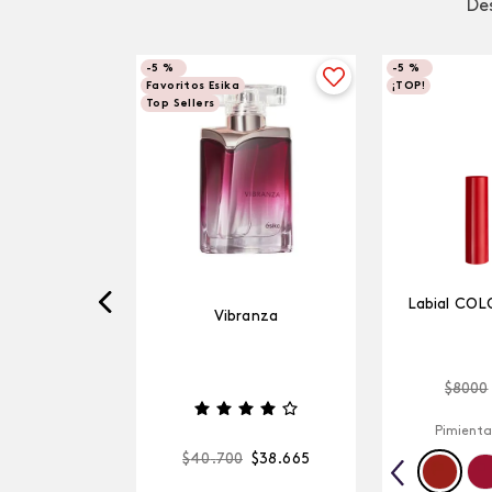
Des
-
5 %
-
5 %
Favoritos Esika
¡TOP!
Top Sellers
Labial COL
Vibranza
$
8000
Pimienta
$
40
.
700
$
38
.
665