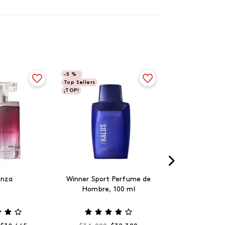
-
5 %
Top Sellers
¡TOP!
anza
Winner Sport Perfume de
Hombre, 100 ml