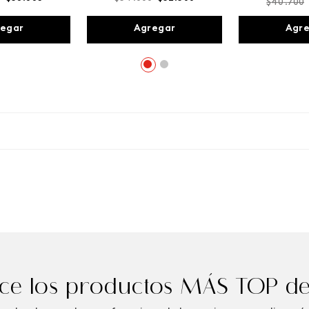
$
40
.
700
egar
Agregar
Agr
e los productos MÁS TOP de