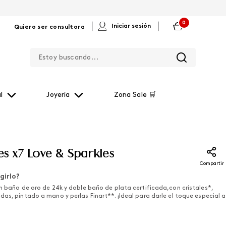
0
|
|
Iniciar sesión
Quiero ser consultora
Estoy buscando...
l
Joyería
Zona Sale 🛒
es x7 Love & Sparkles
Compartir
girlo?
en baño de oro de 24k y doble baño de plata certificada,con cristales*,
as, pintado a mano y perlas Finart**. ¡Ideal para darle el toque especial a