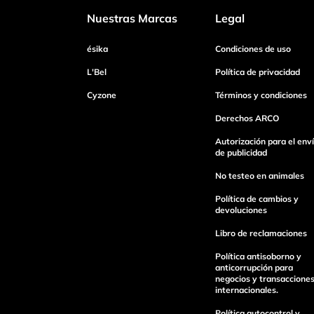
Nuestras Marcas
Legal
Dirección de email
ésika
Condiciones de uso
L'Bel
Política de privacidad
Cyzone
Términos y condiciones
Escribe un comentario
Derechos ARCO
Autorización para el env
de publicidad
No testeo en animales
Enviar Comentario
Política de cambios y
devoluciones
Libro de reclamaciones
Política antisoborno y
anticorrupción para
negocios y transaccione
internacionales.
Política autocontrol y