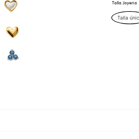
Talla Joyeria
Talla úni