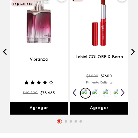
Top Sellers
Labial COLORFIX Barra
Vibranza
$
8000
$
7600
Pimienta Caliente
$
40
.
700
$
38
.
665
Agregar
Agregar