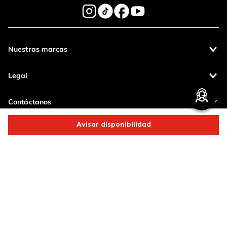
Nuestras marcas
Legal
Contáctanos
Avisar disponibilidad
Pagos 100%
Entregas a todo
seguros
el país
Comparte este producto
Productos de
calidad
Copiar link
Whatsapp
Facebook
Más
Operamos con
(function() { sessionStorage.setItem("last_referrer",