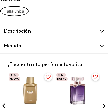
Talla única
Descripción
Medidas
¡Encuentra tu perfume favorito!
-
5 %
-
5 %
NUEVO
NUEVO