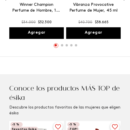
Winner Champion
Vibranza Provocative
Perfume de Hombre, 100
Perfume de Mujer, 45 ml
ml
$
34
.
000
$
32
.
300
$
40
.
700
$
38
.
665
Agregar
Agregar
Conoce los productos MÁS TOP de
ésika
Descubre los productos favoritos de las mujeres que eligen
ésika
-
5 %
-
5 %
Favoritos Esika
¡TOP!