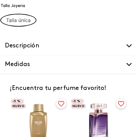
Talla Joyeria
Talla única
Descripción
Medidas
¡Encuentra tu perfume favorito!
-
5 %
-
5 %
NUEVO
NUEVO