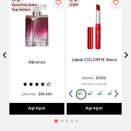
-
5 %
-
5 %
Favoritos Esika
¡TOP!
Top Sellers
Labial COLORFIX Barra
Vibranza
$
8000
$
7600
Pimienta Caliente
$
40
.
700
$
38
.
665
Agregar
Agregar