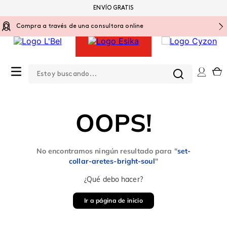
ENVÍO GRATIS
Compra a través de una consultora online
Estoy buscando...
0
OOPS!
No encontramos ningún resultado para "
set-
collar-aretes-bright-soul
"
¿Qué debo hacer?
Ir a página de inicio